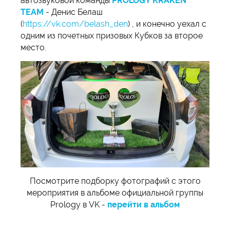
автозвуковой команды
PROLOGY KRAKEN
TEAM
- Денис Белаш
(
https://vk.com/belash_den
) , и конечно уехал с
одним из почетных призовых Кубков за второе
место.
Посмотрите подборку фотографий с этого
мероприятия в альбоме официальной группы
Prology в VK -
перейти в альбом