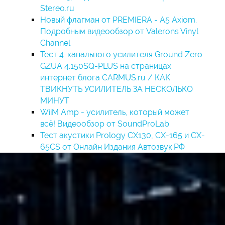
Stereo.ru
Новый флагман от PREMIERA - A5 Axiom.
Подробным видеообзор от Valerons Vinyl
Channel
Тест 4-канального усилителя Ground Zero
GZUA 4.150SQ-PLUS на страницах
интернет блога CARMUS.ru / КАК
ТВИКНУТЬ УСИЛИТЕЛЬ ЗА НЕСКОЛЬКО
МИНУТ
WiiM Amp - усилитель, который может
всё! Видеообзор от SoundProLab.
Тест акустики Prology CX130, CX-165 и CX-
65CS от Онлайн Издания Автозвук.РФ