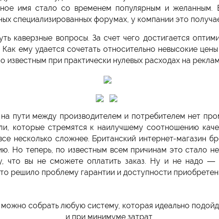
тное имя стало со временем популярным и желанным. 
ных специализированных форумах, у компании это получае
нуть каверзные вопросы. За счет чего достигается оптим
 Как ему удается сочетать относительно невысокие цены
но известным при практически нулевых расходах на рекла
на пути между производителем и потребителем нет про
ли, которые стремятся к наилучшему соотношению качес
се несколько сложнее. Британский интернет-магазин бр
ию. Но теперь, по известным всем причинам это стало н
у, что вы не сможете оплатить заказ. Ну и не надо —
то решило проблему гарантии и доступности приобретени
 можно собрать любую систему, которая идеально подой
и при минимуме затрат.