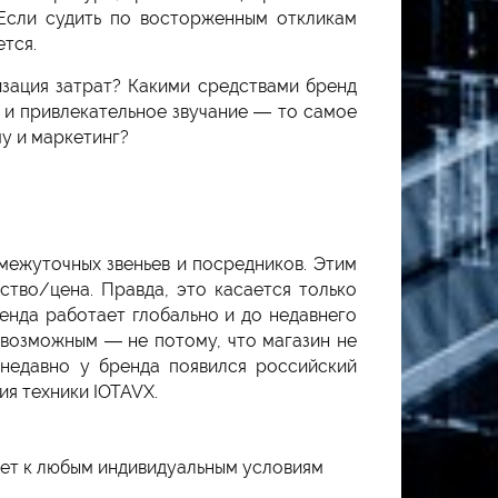
Если судить по восторженным откликам
тся.
изация затрат? Какими средствами бренд
 и привлекательное звучание — то самое
му и маркетинг?
межуточных звеньев и посредников. Этим
тво/цена. Правда, это касается только
енда работает глобально и до недавнего
евозможным — не потому, что магазин не
 недавно у бренда появился российский
я техники IOTAVX.
дет к любым индивидуальным условиям