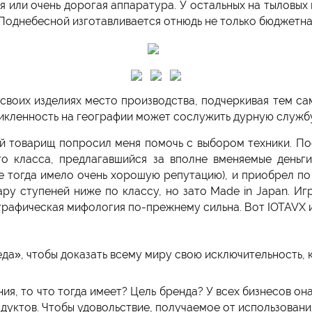
 или очень дорогая аппаратура. У остальных на тыловых 
 Поднебесной изготавливается отнюдь не только бюджетна
своих изделиях место производства, подчеркивая тем са
ацикленность на географии может сослужить дурную службу
й товарищ попросил меня помочь с выбором техники. П
го класса, предлагавшийся за вполне вменяемые деньги
е тогда имело очень хорошую репутацию), и приобрел по 
 ступеней ниже по классу, но зато Made in Japan. Игра
графическая мифология по-прежнему сильна. Вот IOTAVX и 
а», чтобы доказать всему миру свою исключительность, 
ия, то что тогда имеет? Цель бренда? У всех бизнесов он
одуктов. Чтобы удовольствие, получаемое от использован