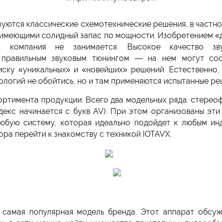
зуются классические схемотехнические решения, в частно
имеющими солидный запас по мощности. Изобретением «д
, компания не занимается. Высокое качество зву
 правильным звуковым тюнингом — на нем могут соср
иску «уникальных» и «новейших» решений. Естественно,
логий не обойтись, но и там применяются испытанные ре
ортимента продукции. Всего два модельных ряда: стерео
декс начинается с букв AV). При этом организованы эти
любую систему, которая идеально подойдет к любым ин
пора перейти к знакомству с техникой IOTAVX.
 самая популярная модель бренда. Этот аппарат обсуж