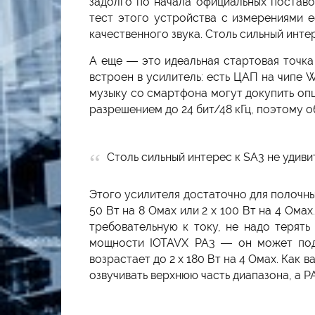
задолго по начала официальных поставо
тест этого устройства с измерениями е
качественного звука. Столь сильный инте
А еще — это идеальная стартовая точка
встроен в усилитель: есть ЦАП на чипе
музыку со смартфона могут докупить опц
разрешением до 24 бит/48 кГц, поэтому 
Столь сильный интерес к SA3 не удиви
Этого усилителя достаточно для полочн
50 Вт на 8 Омах или 2 х 100 Вт на 4 Ом
требовательную к току, не надо терят
мощности IOTAVX PA3 — он может под
возрастает до 2 х 180 Вт на 4 Омах. Как
озвучивать верхнюю часть диапазона, а 