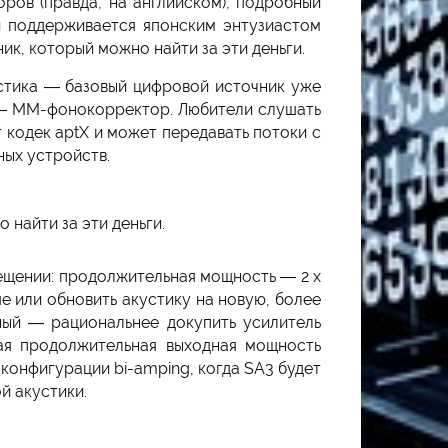
ров (правда, на английском), подробный
ый поддерживается японским энтузиастом
ик, который можно найти за эти деньги.
устика — базовый цифровой источник уже
а — MM-фонокорректор. Любители слушать
 кодек aptX и может передавать потоки с
ных устройств.
 найти за эти деньги.
ещении: продолжительная мощность — 2 х
е или обновить акустику на новую, более
ный — рациональнее докупить усилитель
я продолжительная выходная мощность
 конфигурации bi-amping, когда SA3 будет
й акустики.