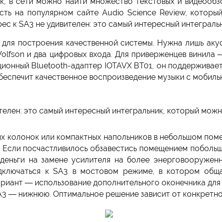
к, в сети можно найти множество текстовых и видеообзо
сть на популярном сайте Audio Science Review, котор
рес к SA3 не удивителен: это самый интересный интегральн
 для построения качественной системы. Нужна лишь ак
 Wolfson и два цифровых входа. Для приверженцев винил
ионный Bluetooth-адаптер IOTAVX BT01, он поддерживает
обеспечит качественное воспроизведение музыки с мобиль
телен: это самый интересный интегральник, который можно
ых колонок или компактных напольников в небольшом пом
ах. Если посчастливилось обзавестись помещением побольш
ь деньги на замене усилителя на более энерговооружен
ключаться к SA3 в мостовом режиме, в котором обща
 вариант — использование дополнительного оконечника для
PA3 — нижнюю. Оптимальное решение зависит от конкретно