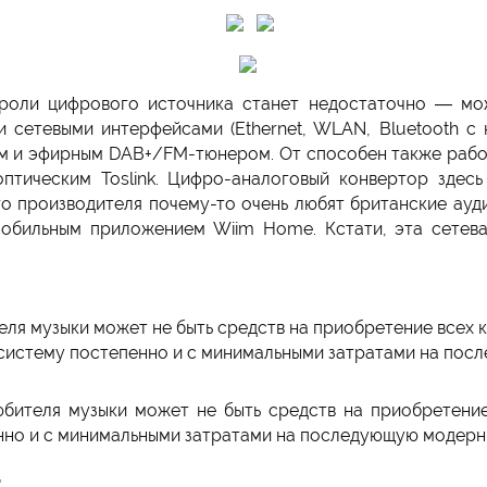
роли цифрового источника станет недостаточно — м
 сетевыми интерфейсами (Ethernet, WLAN, Bluetooth c 
м и эфирным DAB+/FM-тюнером. От способен также рабо
птическим Toslink. Цифро-аналоговый конвертор здесь
ого производителя почему-то очень любят британские ауд
мобильным приложением Wiim Home. Кстати, эта сетева
еля музыки может не быть средств на приобретение всех 
 систему постепенно и с минимальными затратами на пос
юбителя музыки может не быть средств на приобретени
нно и с минимальными затратами на последующую модерни
т