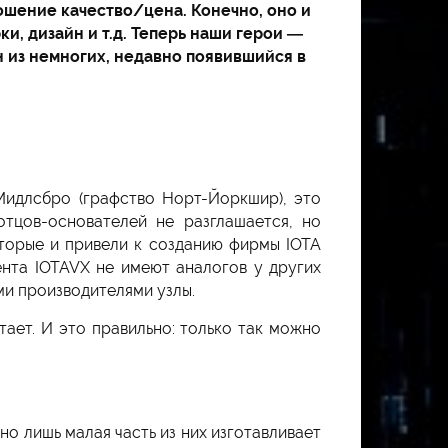
ошение качество/цена. Конечно, оно и
и, дизайн и т.д. Теперь наши герои —
 из немногих, недавно появившийся в
Мидлсбро (графство Норт-Йоркшир), это
тцов-основателей не разглашается, но
которые и привели к созданию фирмы IOTA
ента IOTAVX не имеют аналогов у других
ми производителями узлы.
тает. И это правильно: только так можно
о лишь малая часть из них изготавливает