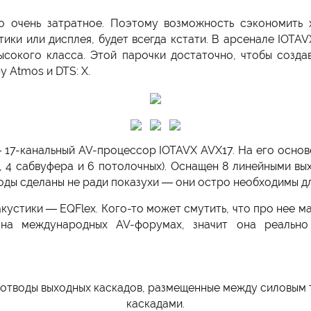
 очень затратное. Поэтому возможность сэкономить 
ики или дисплея, будет всегда кстати. В арсенале IOTA
ысокого класса. Этой парочки достаточно, чтобы созда
 Atmos и DTS: X.
 — 17-канальный AV-процессор IOTAVX AVX17. На его основ
и, 4 сабвуфера и 6 потолочных). Оснащен 8 линейными вы
ды сделаны не ради показухи — они остро необходимы дл
кустики — EQFlex. Кого-то может смутить, что про нее ма
 на международных AV-форумах, значит она реально 
оотводы выходных каскадов, размещенные между силовым
каскадами.