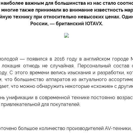
 наиболее важным для большинства из нас стало соотн
многие также принимали во внимание известность марк
йную технику при относительно невысоких ценах. Один
России, — британский IOTAVX.
олодой — появился в 2016 году в английском городе 
 локация отнюдь не случайная. Персональный состав о
году. С этого времени велись изыскания и разработки, 
тим, что большинство аппаратов из актуального ассортим
дает, что можно обнаружить некоторые «схожие» с други
ень унификации в современной технике постоянно возрас
 привлекательной для покупателей.
оточено большое количество производителей AV-техники, н