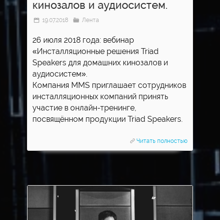
кинозалов и аудиосистем.
19.07.2018
Лента
26 июля 2018 года: вебинар
«Инсталляционные решения Triad
Speakers для домашних кинозалов и
аудиосистем».
Компания MMS приглашает сотрудников
инсталляционных компаний принять
участие в онлайн-тренинге,
посвящённом продукции Triad Speakers.
Читать полностью