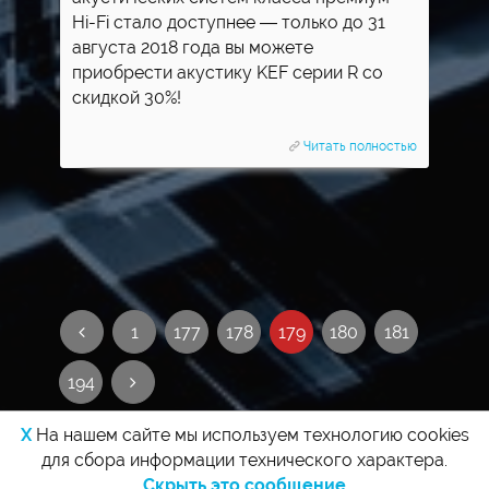
Hi-Fi стало доступнее — только до 31
августа 2018 года вы можете
приобрести акустику KEF серии R со
скидкой 30%!
Читать полностью
1
177
178
179
180
181
194
X
На нашем сайте мы используем технологию cookies
для сбора информации технического характера.
Скрыть это сообщение