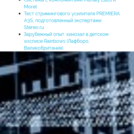
Morel
Тест стримингового усилителя PREMIERA
A3S, подготовленный экспертами
Stereo.ru
Зарубежный опыт: кинозал в детском
хосписе Rainbows (Лафборо,
Великобритания).