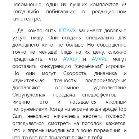
несомненно, один из лучших комплектов из
когда-либо побывавших в редакционном
кинотеатре.
…Да, компоненты
IOTAVX
занимают довольно
узкую нишу. Они созданы специально для
домашнего кино, не больше. Но совершенно
точно не меньше! Глядя на их цену, сложно
представить, что
AVX17
и
AVXP1
могут
составить конкуренцию “серьёзным” игрокам.
Но они могут. Скорость, динамика и
изумительная точность воспроизведения
доставляют огромное удовольствие.
Скрупулёзная передача спецэффектов –
именно это и называется «полным
погружением». Когда на экране экшн вроде Top
Gun, невольно начинаешь вертеть головой,
оглядываться, смотреть на потолок: кажется,
что и впрямь находишься в зоне поражения, и
что-то вот-вот прилетит прямо в тебя…