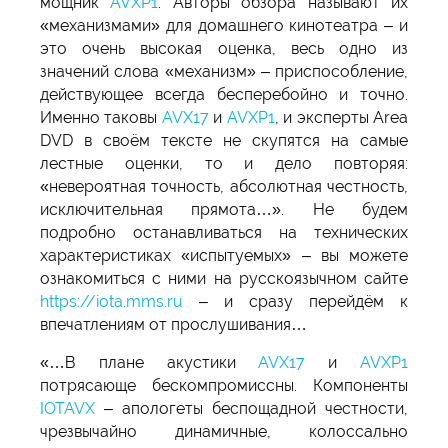
мощник
AVXP1
. Авторы обзора называют их
«механизмами» для домашнего кинотеатра – и
это очень высокая оценка, весь одно из
значений слова «механизм» – приспособление,
действующее всегда бесперебойно и точно.
Именно таковы
AVX17
и
AVXP1
, и эксперты Area
DVD в своём тексте не скупятся на самые
лестные оценки, то и дело повторяя:
«невероятная точность, абсолютная честность,
исключительная прямота…». Не будем
подробно останавливаться на технических
характеристиках «испытуемых» – вы можете
ознакомиться с ними на русскоязычном сайте
https://iota.mms.ru
– и сразу перейдём к
впечатлениям от прослушивания…
«…В плане акустики
AVX17
и
AVXP1
потрясающе бескомпромиссны. Компоненты
IOTAVX
– апологеты беспощадной честности,
чрезвычайно динамичные, колоссально