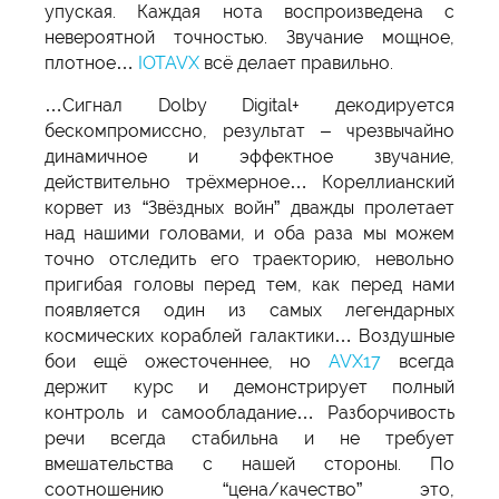
упуская. Каждая нота воспроизведена с
невероятной точностью. Звучание мощное,
плотное…
IOTAVX
всё делает правильно.
…Сигнал Dolby Digital+ декодируется
бескомпромиссно, результат – чрезвычайно
динамичное и эффектное звучание,
действительно трёхмерное… Кореллианский
корвет из “Звёздных войн” дважды пролетает
над нашими головами, и оба раза мы можем
точно отследить его траекторию, невольно
пригибая головы перед тем, как перед нами
появляется один из самых легендарных
космических кораблей галактики… Воздушные
бои ещё ожесточеннее, но
AVX17
всегда
держит курс и демонстрирует полный
контроль и самообладание… Разборчивость
речи всегда стабильна и не требует
вмешательства с нашей стороны. По
соотношению “цена/качество” это,