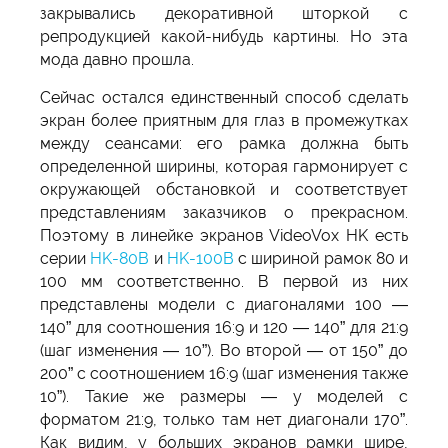
закрывались декоративной шторкой с
репродукцией какой-нибудь картины. Но эта
мода давно прошла.
Сейчас остался единственный способ сделать
экран более приятным для глаз в промежутках
между сеансами: его рамка должна быть
определенной ширины, которая гармонирует с
окружающей обстановкой и соответствует
представлениям заказчиков о прекрасном.
Поэтому в линейке экранов VideoVox HK есть
серии
HK-80B
и
HK-100B
с шириной рамок 80 и
100 мм соответственно. В первой из них
представлены модели с диагоналями 100 —
140” для соотношения 16:9 и 120 — 140” для 21:9
(шаг изменения — 10”). Во второй — от 150” до
200” с соотношением 16:9 (шаг изменения также
10”). Такие же размеры — у моделей с
форматом 21:9, только там нет диагонали 170”.
Как видим, у больших экранов рамки шире,