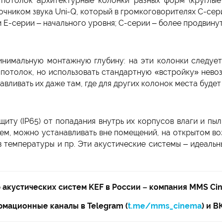
потолок архитектурные колонки разных форм (круглые
чником звука Uni-Q, который в громкоговорителях C-сери
E-серии – начального уровня; C-серии – более продвинут
инимальную монтажную глубину: на эти колонки следует 
 потолок, но использовать стандартную «встройку» нево
навливать их даже там, где для других колонок места буде
иту (IP65) от попадания внутрь их корпусов влаги и пыл
ем, можно устанавливать вне помещений, на открытом воз
 температуры и пр. Эти акустические системы – идеальны
акустических систем KEF в России – компания MMS Ci
мационные каналы в Telegram (
t.me/mms_cinema
) и В