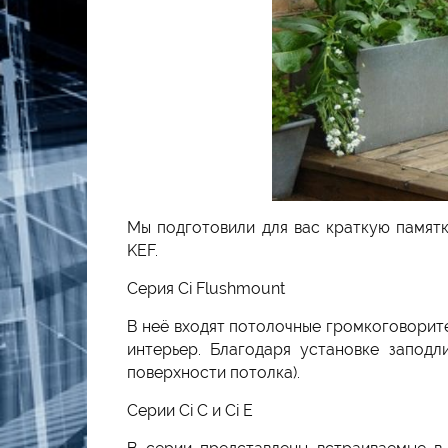
Мы подготовили для вас краткую памятк
KEF.
Серия Ci Flushmount
В неё входят потолочные громкоговорит
интерьер. Благодаря установке заподл
поверхности потолка).
Серии Ci C и Ci E