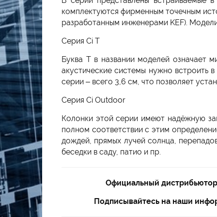
В серии представлены встраиваемые в 
комплектуются фирменным точечным исто
разработанным инженерами KEF). Модели 
Серия Ci T
Буква T в названии моделей означает м
акустические системы нужно встроить в
серии – всего 3,6 см, что позволяет уста
Серия Ci Outdoor
Колонки этой серии имеют надёжную защ
полном соответствии с этим определени
дождей, прямых лучей солнца, перепадов
беседки в саду, патио и пр.
Официальный дистрибьютор 
Подписывайтесь на наши инфор