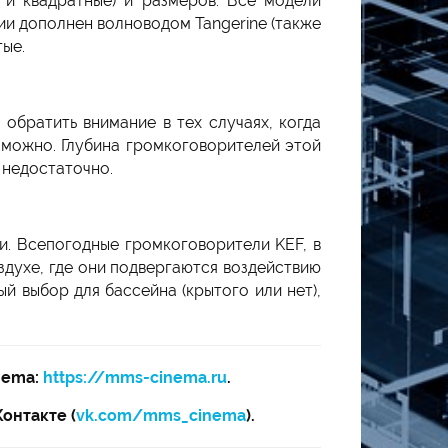
 и квадратные) и размеров. Все модели
и дополнен волноводом Tangerine (также
ые.
обратить внимание в тех случаях, когда
зможно. Глубина громкоговорителей этой
т недостаточно.
и. Всепогодные громкоговорители KEF, в
духе, где они подвергаются воздействию
й выбор для бассейна (крытого или нет),
nema:
https://mms-cinema.ru
.
Контакте (
vk.com/mms_cinema
).