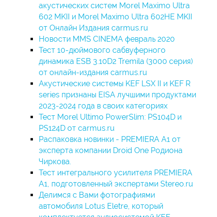
акустических систем Morel Maximo Ultra
602 MKII и Morel Maximo Ultra 602HE MKII
от Онлайн Издания carmus.ru
Новости MMS CINEMA февраль 2020
Тест 10-дюймового сабвуферного
динамика ESB 3.10D2 Tremila (3000 серия)
от онлайн-издания carmus.ru
Акустические системы KEF LSX II и KEF R
series признаны EISA лучшими продуктами
2023-2024 года в своих категориях
Тест Morel Ultimo PowerSlim: PS104D и
PS124D от carmus.ru
Распаковка новинки - PREMIERA A1 от
эксперта компании Droid One Родиона
Чиркова.
Тест интегрального усилителя PREMIERA
A1, подготовленный экспертами Stereo.ru
Делимся с Вами фотографиями
автомобиля Lotus Eletre, который