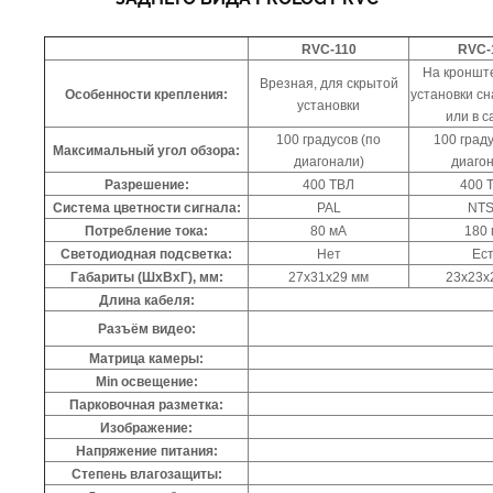
RVC-110
RVC-
На кронште
Врезная, для скрытой
Особенности крепления:
установки сн
установки
или в с
100 градусов (по
100 граду
Максимальный угол обзора:
диагонали)
диагон
Разрешение:
400 ТВЛ
400 
Система цветности сигнала:
PAL
NT
Потребление тока:
80 мА
180
Светодиодная подсветка:
Нет
Ест
Габариты (ШхВхГ), мм:
27х31х29 мм
23х23х
Длина кабеля:
Разъём видео:
Матрица камеры:
Min освещение:
Парковочная разметка:
Изображение:
Напряжение питания:
Степень влагозащиты: