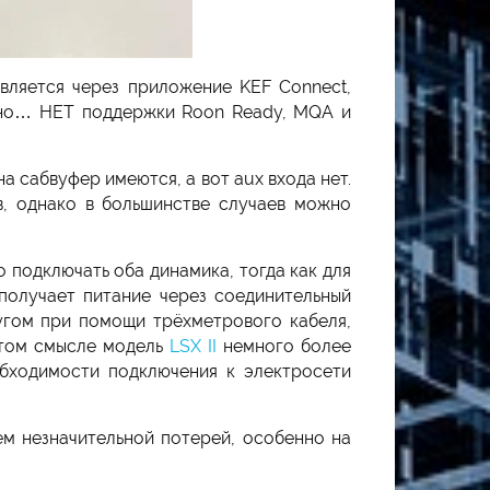
твляется через приложение KEF Connect,
 но… НЕТ поддержки Roon Ready, MQA и
а сабвуфер имеются, а вот aux входа нет.
в, однако в большинстве случаев можно
 подключать оба динамика, тогда как для
получает питание через соединительный
ругом при помощи трёхметрового кабеля,
 этом смысле модель
LSX II
немного более
обходимости подключения к электросети
ем незначительной потерей, особенно на