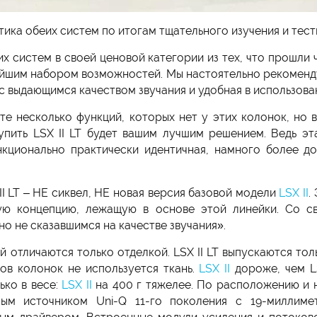
стика обеих систем по итогам тщательного изучения и тес
их систем в своей ценовой категории из тех, что прошли 
йшим набором возможностей. Мы настоятельно рекоменд
с выдающимся качеством звучания и удобная в использова
 те несколько функций, которых нет у этих колонок, но
упить LSX II LT будет вашим лучшим решением. Ведь э
нкционально практически идентичная, намного более д
II LT – НЕ сиквел, НЕ новая версия базовой модели
LSX II
.
ую концепцию, лежащую в основе этой линейки. Со 
но не сказавшимся на качестве звучания».
отличаются только отделкой. LSX II LT выпускаются толь
ов колонок не используется ткань.
LSX II
дороже, чем LS
ько в весе:
LSX II
на 400 г тяжелее. По расположению и 
ым источником Uni-Q 11-го поколения с 19-миллиме