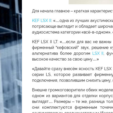
Для начала главное – краткая характери
KEF LSX II
: «…одна из лучших акустическ
потрясающе выглядит и обладает широча
аудиосистема категории «всё-в-одном», 
KEF LSX II LT: «…если для вас не важны
фирменный “кефовский” звук, решение к
альтернатива более дорогим
LSX II
, фу
высокое качество за свою цену…»
«Давайте сразу внесём ясность: KEF LSX 
серии LS, которое развивает фирменн
подключения, позволившим снизить цену, 
Внешне громкоговорители обеих моделей 
одном из вариантов для отделки корпус
выглядят… Размеры – те же, разница тол
они комплектуются фирменным точечн