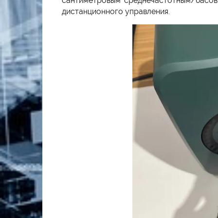
сантиметровым среднечастотным/басовы
дистанционного управления.