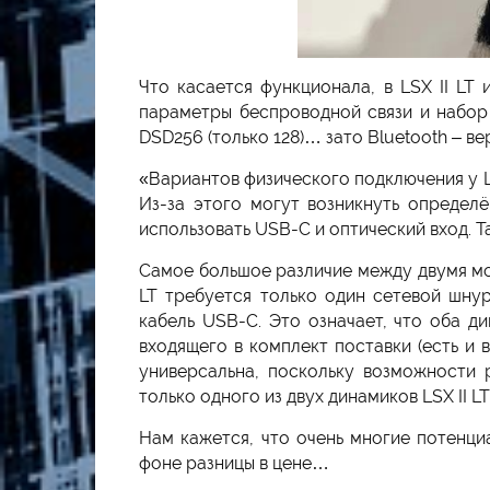
Что касается функционала, в LSX II LT
параметры беспроводной связи и набо
DSD256 (только 128)… зато Bluetooth – вер
«Вариантов физического подключения у LS
Из-за этого могут возникнуть определ
использовать USB-C и оптический вход. Т
Самое большое различие между двумя мод
LT требуется только один сетевой шну
кабель USB-C. Это означает, что оба д
входящего в комплект поставки (есть и
универсальна, поскольку возможности 
только одного из двух динамиков LSX II 
Нам кажется, что очень многие потенци
фоне разницы в цене…