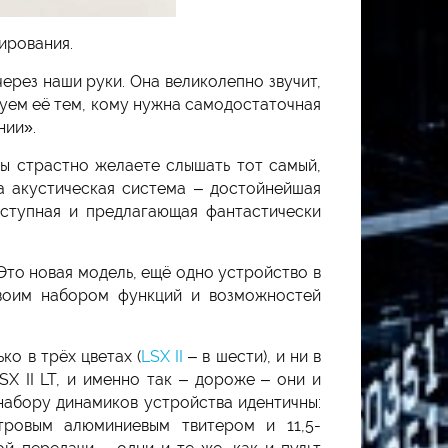
тирования.
через наши руки. Она великолепно звучит,
уем её тем, кому нужна самодостаточная
нии».
 вы страстно желаете слышать тот самый,
та акустическая система – достойнейшая
оступная и предлагающая фантастически
 Это новая модель, ещё одно устройство в
своим набором функций и возможностей
ко в трёх цветах (
LSX II
– в шести), и ни в
X II LT, и именно так – дороже – они и
набору динамиков устройства идентичны:
тровым алюминиевым твитером и 11,5-