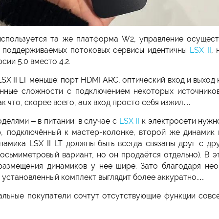
 используется та же платформа W2, управление осущес
р поддерживаемых потоковых сервисы идентичны
LSX II
,
сии 5.0 вместо 4.2.
X II LT меньше: порт HDMI ARC, оптический вход и выход н
ённые сложности с подключением некоторых источнико
ак что, скорее всего, aux вход просто себя изжил…
елями – в питании: в случае с
LSX II
к электросети нужно
р, подключённый к мастер-колонке, второй же динамик 
инамика LSX II LT должны быть всегда связаны друг с д
 восьмиметровый вариант, но он продаётся отдельно). В
размещения динамиков у неё шире. Зато благодаря не
LT установленный комплект выглядит более аккуратно…
альные покупатели сочтут отсутствующие функции совс