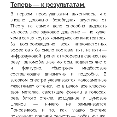
Теперь — к результатам.
В первом прослушивании выяснилось, что
внешне довольно безобидная акустика от
Theory на самом деле способна выдавать
колоссальное звуковое давление — не хуже,
чем в самых крутых коммерческих кинотеатрах!
За воспроизведение всех низкочастотных
эффектов я бы смело поставил пять из пяти —
инфразвуковой трепет атмосферы в сценах, где
ревут автомобильные моторы, подается чисто
и фактурно, «быстрые» мидбасовые
составляющие динамичны и подробны. В
высоком спектре улавливаются малозаметные
«жестяные» оттенки, но в целом все классно:
звон металла, свистящие фонемы в голосах,
резь битого стекла, воздушные и шумовые
шлейфы — ничего не замыливается.
Понравилось и то, как гладко система
показывает средний регистр — любая музыка,