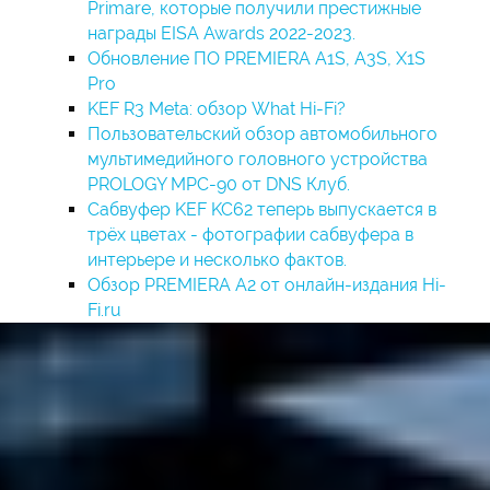
Primare, которые получили престижные
награды EISA Awards 2022-2023.
Обновление ПО PREMIERA A1S, A3S, X1S
Pro
KEF R3 Meta: обзор What Hi-Fi?
Пользовательский обзор автомобильного
мультимедийного головного устройства
PROLOGY MPC-90 от DNS Клуб.
Сабвуфер KEF KC62 теперь выпускается в
трёх цветах - фотографии сабвуфера в
интерьере и несколько фактов.
Обзор PREMIERA A2 от онлайн-издания Hi-
Fi.ru