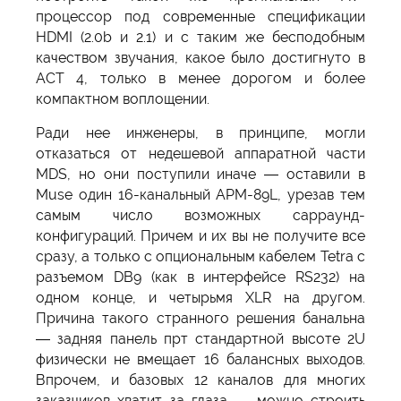
процессор под современные спецификации
HDMI (2.0b и 2.1) и с таким же бесподобным
качеством звучания, какое было достигнуто в
АСТ 4, только в менее дорогом и более
компактном воплощении.
Ради нее инженеры, в принципе, могли
отказаться от недешевой аппаратной части
MDS, но они поступили иначе — оставили в
Muse один 16-канальный APM-89L, урезав тем
самым число возможных сарраунд-
конфигураций. Причем и их вы не получите все
сразу, а только с опциональным кабелем Tetra с
разъемом DB9 (как в интерфейсе RS232) на
одном конце, и четырьмя XLR на другом.
Причина такого странного решения банальна
— задняя панель прт стандартной высоте 2U
физически не вмещает 16 балансных выходов.
Впрочем, и базовых 12 каналов для многих
заказчиков хватит за глаза — можно строить