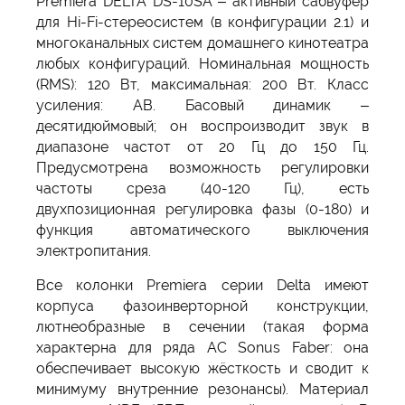
Premiera DELTA DS-10SA – активный сабвуфер
для Hi-Fi-стереосистем (в конфигурации 2.1) и
многоканальных систем домашнего кинотеатра
любых конфигураций. Номинальная мощность
(RMS): 120 Вт, максимальная: 200 Вт. Класс
усиления: AB. Басовый динамик –
десятидюймовый; он воспроизводит звук в
диапазоне частот от 20 Гц до 150 Гц.
Предусмотрена возможность регулировки
частоты среза (40-120 Гц), есть
двухпозиционная регулировка фазы (0-180) и
функция автоматического выключения
электропитания.
Все колонки Premiera серии Delta имеют
корпуса фазоинверторной конструкции,
лютнеобразные в сечении (такая форма
характерна для ряда АС Sonus Faber: она
обеспечивает высокую жёсткость и сводит к
минимуму внутренние резонансы). Материал