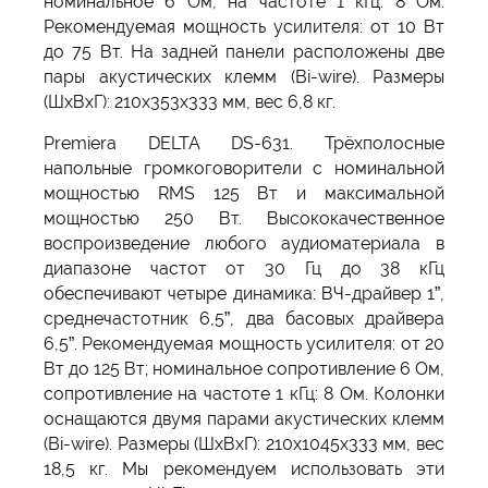
номинальное 6 Ом, на частоте 1 кГц: 8 Ом.
Рекомендуемая мощность усилителя: от 10 Вт
до 75 Вт. На задней панели расположены две
пары акустических клемм (Bi-wire). Размеры
(ШxВxГ): 210x353x333 мм, вес 6,8 кг.
Premiera DELTA DS-631. Трёхполосные
напольные громкоговорители с номинальной
мощностью RMS 125 Вт и максимальной
мощностью 250 Вт. Высококачественное
воспроизведение любого аудиоматериала в
диапазоне частот от 30 Гц до 38 кГц
обеспечивают четыре динамика: ВЧ-драйвер 1”,
среднечастотник 6,5”, два басовых драйвера
6,5”. Рекомендуемая мощность усилителя: от 20
Вт до 125 Вт; номинальное сопротивление 6 Ом,
сопротивление на частоте 1 кГц: 8 Ом. Колонки
оснащаются двумя парами акустических клемм
(Bi-wire). Размеры (ШxВxГ): 210x1045x333 мм, вес
18,5 кг. Мы рекомендуем использовать эти