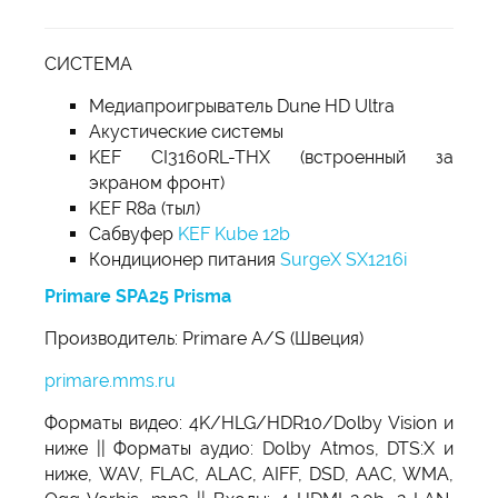
СИСТЕМА
Медиапроигрыватель Dune HD Ultra
Акустические системы
KEF CI3160RL-THX (встроенный за
экраном фронт)
KEF R8a (тыл)
Cабвуфер
KEF Kube 12b
Кондиционер питания
SurgeX SX1216i
Primare SPA25 Prisma
Производитель: Primare A/S (Швеция)
primare.mms.ru
Форматы видео: 4K/HLG/HDR10/Dolby Vision и
ниже || Форматы аудио: Dolby Atmos, DTS:X и
ниже, WAV, FLAC, ALAC, AIFF, DSD, AAC, WMА,