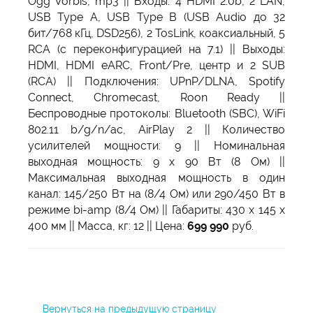
Ogg Vorbis, mp3 || Входы: 4 HDMI 2.0b, 2 LAN,
USB Type A, USB Type B (USB Audio до 32
бит/768 кГц, DSD256), 2 TosLink, коаксиальный, 5
RCA (с переконфигурацией на 7.1) || Выходы:
HDMI, HDMI eARC, Front/Pre, центр и 2 SUB
(RCA) || Подключения: UPnP/DLNA, Spotify
Connect, Chromecast, Roon Ready ||
Беспроводные протоколы: Bluetooth (SBC), WiFi
802.11 b/g/n/ac, AirPlay 2 || Количество
усилителей мощности: 9 || Номинальная
выходная мощность: 9 х 90 Вт (8 Ом) ||
Максимальная выходная мощность в один
канал: 145/250 Вт на (8/4 Ом) или 290/450 Вт в
режиме bi-amp (8/4 Ом) || Габариты: 430 x 145 x
400 мм || Масса, кг: 12 || Цена:
699 990
руб.
Вернуться на предыдущую страницу