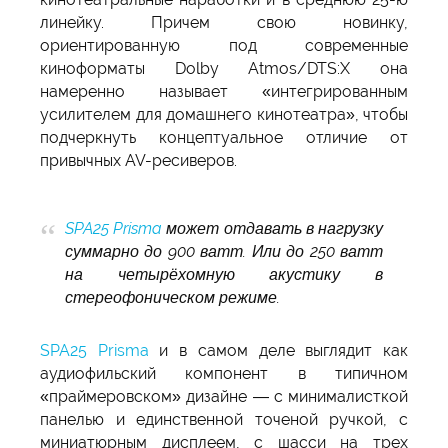
линейку. Причем свою новинку,
ориентированную под современные
киноформаты Dolby Atmos/DTS:X она
намеренно называет «интегрированным
усилителем для домашнего кинотеатра», чтобы
подчеркнуть концептуальное отличие от
привычных AV-ресиверов.
SPA25 Prisma
может отдавать в нагрузку
суммарно до 900 ватт. Или до 250 ватт
на четырёхомную акустику в
стереофоническом режиме.
SPA25 Prisma
и в самом деле выглядит как
аудиофильский компонент в типичном
«праймеровском» дизайне — с минималисткой
панелью и единственной точеной ручкой, с
миниатюрным дисплеем, с шасси на трех