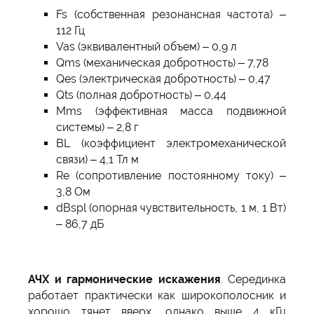
Fs (собственная резонансная частота) –
112 Гц
Vas (эквивалентный объем) – 0,9 л
Qms (механическая добротность) – 7,78
Qes (электрическая добротность) – 0,47
Qts (полная добротность) – 0,44
Mms (эффективная масса подвижной
системы) – 2,8 г
BL (коэффициент электромеханической
связи) – 4,1 Тл м
Re (сопротивление постоянному току) –
3,8 Ом
dBspl (опорная чувствительность, 1 м, 1 Вт)
– 86,7 дБ
АЧХ и гармонические искажения
. Серединка
работает практически как широкополосник и
хорошо тянет вверх, однако выше 4 кГц