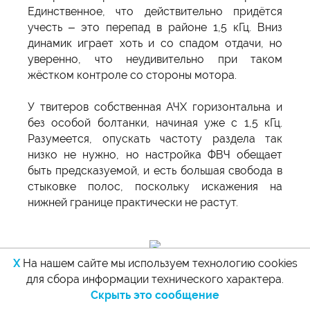
Единственное, что действительно придётся
учесть – это перепад в районе 1,5 кГц. Вниз
динамик играет хоть и со спадом отдачи, но
уверенно, что неудивительно при таком
жёстком контроле со стороны мотора.
У твитеров собственная АЧХ горизонтальна и
без особой болтанки, начиная уже с 1,5 кГц.
Разумеется, опускать частоту раздела так
низко не нужно, но настройка ФВЧ обещает
быть предсказуемой, и есть большая свобода в
стыковке полос, поскольку искажения на
нижней границе практически не растут.
X
На нашем сайте мы используем технологию cookies
для сбора информации технического характера.
Примеры стыковки полос
. Сначала
Скрыть это сообщение
попробовал состыковать СЧ и твитеры в