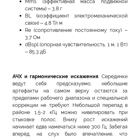
Mms (эффективная масса подвижной
системы) – 3,8 г
BL (коэффициент электромеханической
связи) – 4,8 Тл м
Re (сопротивление постоянному току) –
3,7 Ом
dBspl (опорная чувствительность, 1 м, 1 Вт)
– 85,3 дБ
АЧХ и гармонические искажения
. Серединки
ведут себя предсказуемо, небольшие
артефакты на самом верху остаются за
пределами рабочего диапазона и специальной
коррекции не требуют. Небольшой перепад в
районе 1,5-2 кГц можно нивелировать при
стыковке полос. Внизу рост искажений
начинает едва намечаться ниже 300 Гц. Забегая
вперёд, на слух было впечатление, что