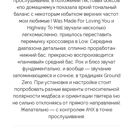
прослушивания, в положении тестовых боксов
«по домашнему» показала яркий тональный
баланс с некоторым избытком верхних частот:
мои любимые I Was Made For Loving You и
Highway To Hell звучали несколько
легкомысленно, пришлось переставить
перемычку кроссовера в Low. Середина
диапазона детальная, отлично проработан
нижний бас, прекрасно воспроизводится
«панчевый» средний бас. Рок и блюз звучат
фундаментально, и вообще — звучание
запоминающееся и сочное, в традициях Ground
Zero. При установке и настройке стоит
попробовать разные варианты относительной
полярности мидбаса и ориентации твитера (но
не сильно отклоняясь от прямого направления).
Желательно — с контролем АЧХ в точке
прослушивания.