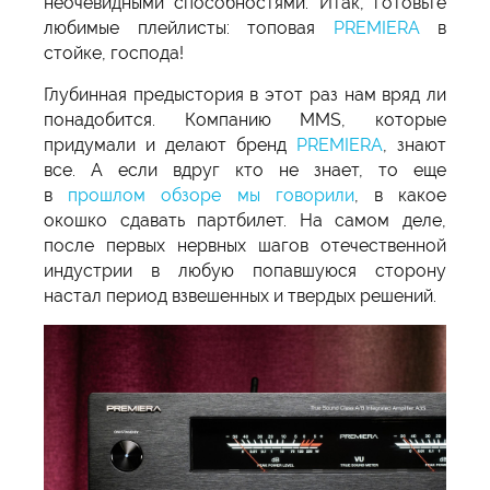
неочевидными способностями. Итак, готовьте
любимые плейлисты: топовая
PREMIERA
в
стойке, господа!
Глубинная предыстория в этот раз нам вряд ли
понадобится. Компанию MMS, которые
придумали и делают бренд
PREMIERA
, знают
все. А если вдруг кто не знает, то еще
в
прошлом обзоре мы говорили
, в какое
окошко сдавать партбилет. На самом деле,
после первых нервных шагов отечественной
индустрии в любую попавшуюся сторону
настал период взвешенных и твердых решений.