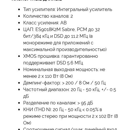
Тип усилителя: Интегральный усилитель
Количество каналов: 2
Класс усиления: AB
ЦАП: ES9018K2M Sabre, PCM до 32
бит/384 кГц и DSD до 11.2 МГц (в
монорежиме для приложений с
максимальной производительностью)
XMOS прошивка: гарантированно
поддерживает DSD 5.6 МГц
Номинальная выходная мощность: не
менее 2 x 110 Вт (8 Ом)
Демпинг-фактор: > 200 / 8 Ом / 50 Гц
Частотный диапазон: 20 Гц - 50 кГц, +/- 0.5
дБ
Разделение по каналам: > 95 дБ
КНИ (THD N): 20 Гц - 50 кГц < 0.05% в
режиме стерео при мощности 2 х 102 Вт (8
Ом)
Соотношение сигнал/шум: линейный вход