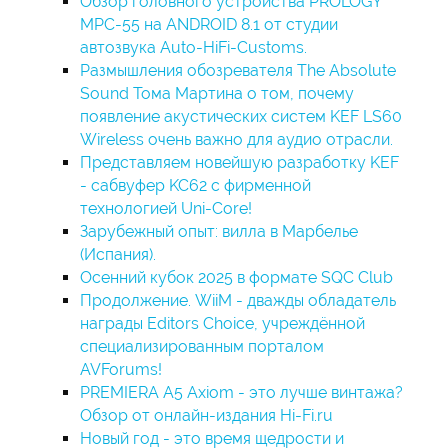
Обзор головного устройства PROLOGY
MPC-55 на ANDROID 8.1 от студии
автозвука Auto-HiFi-Customs.
Размышления обозревателя The Absolute
Sound Тома Мартина о том, почему
появление акустических систем KEF LS60
Wireless очень важно для аудио отрасли.
Представляем новейшую разработку KEF
- сабвуфер KC62 с фирменной
технологией Uni-Core!
Зарубежный опыт: вилла в Марбелье
(Испания).
Осенний кубок 2025 в формате SQC Club
Продолжение. WiiM - дважды обладатель
награды Editors Choice, учреждённой
специализированным порталом
AVForums!
PREMIERA A5 Axiom - это лучше винтажа?
Обзор от онлайн-издания Hi-Fi.ru
Новый год - это время щедрости и