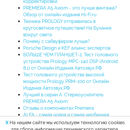
корректировки.
PREMIERA A5 Axiom - это лучше винтажа?
Обзор от онлайн-издания Hi-Fi.ru
Техника PROLOGY отправилась в
кругосветное путешествие! На Буханке
вокруг света.
Почему с сабвуфером лучше?
Porsche Design и KEF альянс экспертов.
БОЛЬШЕ ЧЕМ ПЛАНШЕТ-2. Тест головного
устройства Prology MPC-140 DSP (Android
8.1) от Онлайн Издания Автозвук.РФ
Тест головного устройства высокой
мощности Prology PRM-100 от Онлайн
Издания Автозвук.РФ
Лучший в серии А. Стереоусилитель
PREMIERA A5 Axiom
Отзывы о компонентах Premiera
ALFA - самая новая и самая необычная
вертушка Premiera
X
На нашем сайте мы используем технологию cookies
для сбора информации технического характера.