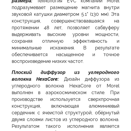
размера:
Технология EVC компании Morel
подразумевает размещение магнита внутри
звуковой катушки диаметром 5.1" (130 мм). Эта
конструкция, совершенствовавшаяся на
протяжении 48 лет, позволяет сабвуферу
выдерживать высокие уровни мощности,
сохраняя отличную эффективность и
минимальные искажения. В результате
обеспечивается насыщенное и точное
воспроизведение низких частот.
Плоский диффузор из углеродного
волокна
HexaCore
:
Дизайн диффузора из
углеродного волокна HexaCore от Morel
выполнен в аэрокосмическом стиле. При
производстве используется сверхпрочная
конструкция, включающая алюминиевый
сердечник с ячеистой структурой, обёрнутый
двумя слоями листов из углеродного волокна.
Результатом такого исполнения является