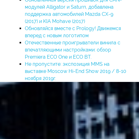
модулей Alligator и Saturn, добавлена
поддержка автомобилей Mazda CX-9
(2017) и KIA Mohave (2017)
Обновляйся вместе с Prology! Движемся
вперед с новым логотипом
Отечественные проигрыватели винила с
впечатляющими настройками: обзор
Premiera ECO One и ECO BT.
Не пропустите: экспозиция MMS на
выставке Moscow Hi-End Show 2019 / 8-10
ноября 2019г.