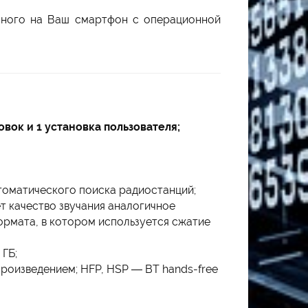
нного на Ваш смартфон с операционной
вок и 1 установка пользователя;
томатического поиска радиостанций;
т качество звучания аналогичное
ормата, в котором используется сжатие
ГБ;
роизведением; HFP, HSP — BT hands-free