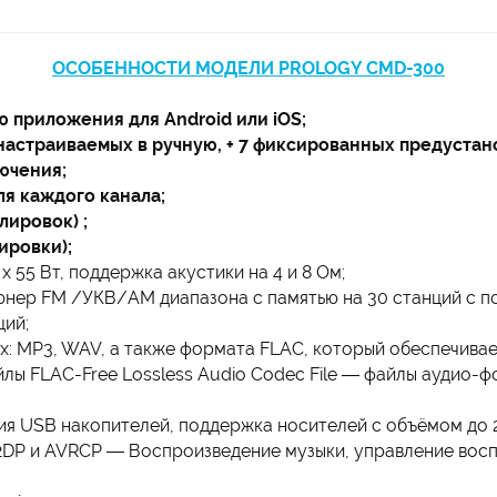
ОСОБЕННОСТИ МОДЕЛИ PROLOGY CMD-300
 приложения для Android или iOS;
настраиваемых в ручную, + 7 фиксированных предустан
ючения;
я каждого канала;
лировок) ;
ировки);
 55 Вт, поддержка акустики на 4 и 8 Ом;
нер FM /УКВ/AM диапазона с памятью на 30 станций c 
ций;
: MP3, WAV, а также формата FLAC, который обеспечивае
лы FLAC-Free Lossless Audio Codec File — файлы аудио-ф
я USB накопителей, поддержка носителей с объёмом до 2
DP и AVRCP — Воспроизведение музыки, управление восп