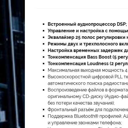
Встроенный аудиопроцессор DSP;
Управление и настройка с помощью
Эквалайзер 25 полос регулировки 
Режимы двух и трехполосного вкл
Настройка временных задержек дл
Тонкомпенсация Bass Boost (5 регу
Тонкомпенсация Loudness (2 регул
Максимальная выходная мощность 4 х
Высокоскоростной цифровой PLL тю
автоматического поиска радиостан
Воспроизведение файлов в форматах
оригинальному CD-диску (Аудио-фай
без потери качества звучания);
Фронтальный разъём для подключени
Поддержка Bluetooth® профилей: A2
и управление звонками телефона;