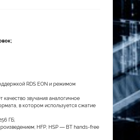
овок;
поддержкой RDS EON и режимом
т качество звучания аналогичное
ормата, в котором используется сжатие
56 ГБ;
роизведением; HFP, HSP — BT hands-free