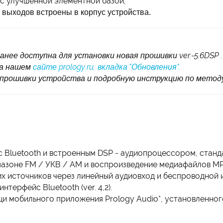
 с улучшенной элементной базой;
выходов встроены в корпус устройства.
нее доступна для установки новая прошивки ver.-5.6DSP 
на нашем
сайте prology.ru, вкладка "Обновления".
прошивки устройства и подробную инструкцию по метод
 Bluetooth и встроенным DSP - аудиопроцессором, станд
пазоне FM / УКВ / AM и воспроизведение медиафайлов MP
их источников через линейный аудиовход и беспроводной
терфейс Bluetooth (ver. 4,2).
и мобильного приложения Prology Audio*, установленно