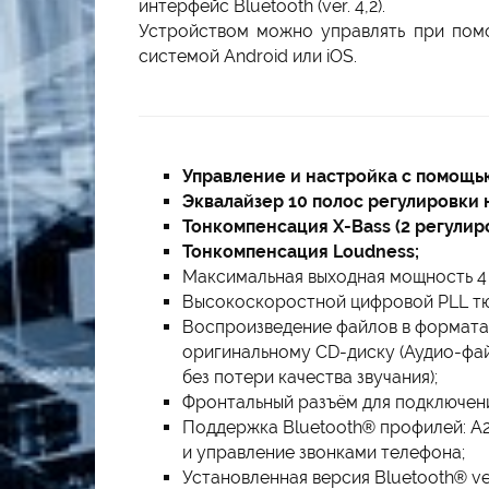
интерфейс Bluetooth (ver. 4,2).
Устройством можно управлять при пом
системой Android или iOS.
Управление и настройка с помощью
Эквалайзер 10 полос регулировки 
Тонкомпенсация X-Bass (2 регулиро
Тонкомпенсация Loudness;
Максимальная выходная мощность 4 х
Высокоскоростной цифровой PLL тю
Воспроизведение файлов в форматах
оригинальному CD-диску (Аудио-фай
без потери качества звучания);
Фронтальный разъём для подключени
Поддержка Bluetooth® профилей: A2
и управление звонками телефона;
Установленная версия Bluetooth® ver