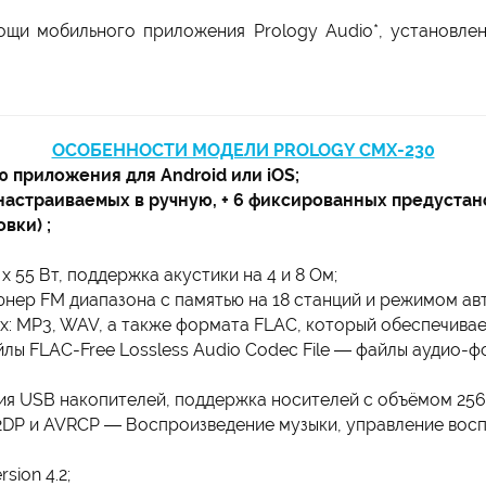
ощи мобильного приложения Prology Audio*, установле
ОСОБЕННОСТИ МОДЕЛИ PROLOGY CMX-230
 приложения для Android или iOS;
настраиваемых в ручную, + 6 фиксированных предустано
вки) ;
 55 Вт, поддержка акустики на 4 и 8 Ом;
нер FM диапазона с памятью на 18 станций и режимом ав
: MP3, WAV, а также формата FLAC, который обеспечивае
лы FLAC-Free Lossless Audio Codec File — файлы аудио-ф
я USB накопителей, поддержка носителей с объёмом 256 
DP и AVRCP — Воспроизведение музыки, управление восп
sion 4.2;