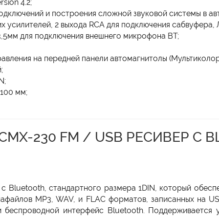
sion 4.2;
дключений и построения сложной звуковой системы в ав
х усилителей, 2 выхода RCA для подключения сабвуфера, Л
 3,5мм для подключения внешнего микрофона BT;
авления на передней панели автомагнитолы (Мультиколор
;
N;
100 мм;
CMX-230 FM / USB РЕСИВЕР С 
 Bluetooth, стандартного размера 1DIN, который обесп
афайлов MP3, WAV, и FLAC форматов, записанных на USB
и беспроводной интерфейс Bluetooth. Поддерживается