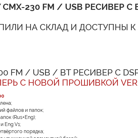
 CMX-230 FM / USB РЕСИВЕР С
ПИЛИ НА СКЛАД И ДОСТУПНЫ К 
00 FM / USB / BT РЕСИВЕР С D
ПЕРЬ С НОВОЙ ПРОШИВКОЙ VER. 
00
лена;
й файлов и папок;
пок (Rus+Eng);
и Eng V1;
твёртого порядка;