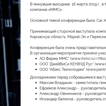
В минувшие выходные, 16 марта 2019 г., 
компания «ММС».
Основной темой конференции была: Car Aud
Принимающей стороной выступала компан
Кировскую область, Марий-Эл и Пермски
Конференция была очень представительно
В организации мероприятия приняли учас
АО Фирма ММС" (www.mms.ru) г.Мос
ООО "ДжейВиСи КЕНВУД Рус" (www.ke
ООО "Абикс Технолоджи" (www.parkm
Докладчиками перед собравшимися выст
Максим Владыкин - заместитель ген
Ефремов Александр - руководитель
Александр Овчинников - руководите
Искандер Белялов - руководитель о