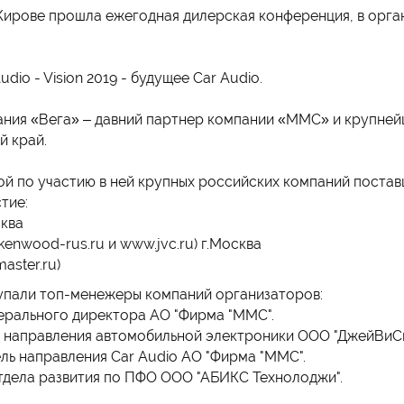
в Кирове прошла ежегодная дилерская конференция, в орг
io - Vision 2019 - будущее Car Audio.
ия «Вега» – давний партнер компании «ММС» и крупней
й край.
й по участию в ней крупных российских компаний постав
тие:
ква
nwood-rus.ru и www.jvc.ru) г.Москва
aster.ru)
упали топ-менежеры компаний организаторов:
ерального директора АО "Фирма "ММС".
 направления автомобильной электроники ООО "ДжейВиС
ль направления Car Audio АО "Фирма "ММС".
тдела развития по ПФО ООО "АБИКС Технолоджи".