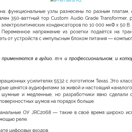
а: функциональные узлы разнесены по разным платам,
влен 350-ваттный тор Custom Audio Grade Transformer,
 электролитических конденсаторов по 10 000 мкФ х 50 В.
. Переменное напряжение из розетки подаётся на тра
ть от устройств с импульсным блоком питания — компьюте
 применяются в аудио, т.ч. и профессиональном, и кот
ционных усилителях 5532 с логотипом Texas. Это клас
оторые ценятся аудиофилами за живой и настоящий «анало
шумные и медленные, но разработчики явно сделали с
 поверхностных шумов на порядок больше.
анальные ОУ JRC2068 — такие в своё время широко исп
мощью реле.
ате цифровых входов.