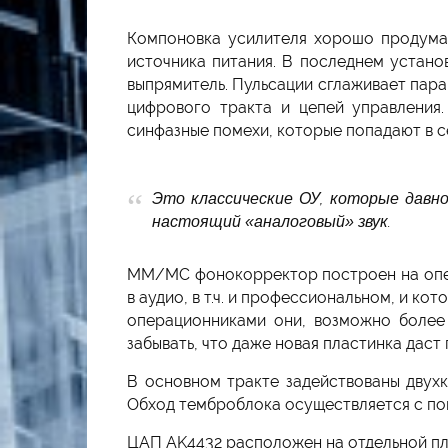
Компоновка усилителя хорошо продуман
источника питания. В последнем устано
выпрямитель. Пульсации сглаживает пара
цифрового тракта и цепей управления
синфазные помехи, которые попадают в се
Это классические ОУ, которые давно
настоящий «аналоговый» звук.
MM/MC фонокорректор построен на опера
в аудио, в т.ч. и профессиональном, и к
операционниками они, возможно более 
забывать, что даже новая пластинка даст
В основном тракте задействованы двухк
Обход темброблока осуществляется с по
ЦАП AK4432 расположен на отдельной пл