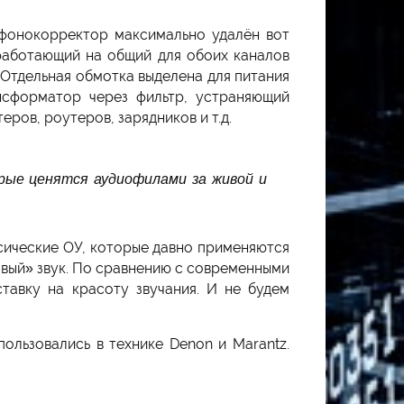
 фонокорректор максимально удалён вот
 работающий на общий для обоих каналов
 Отдельная обмотка выделена для питания
нсформатор через фильтр, устраняющий
ров, роутеров, зарядников и т.д.
орые ценятся аудиофилами за живой и
сические ОУ, которые давно применяются
говый» звук. По сравнению с современными
тавку на красоту звучания. И не будем
ользовались в технике Denon и Marantz.