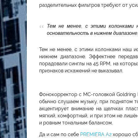
разделительных фильтров требуют от усил
Тем не менее, с этими колонками 
основательность в нижнем диапазоне
Тем не менее, с этими колонками наш и
нижнем диапазоне. Эффектнее переда
порадовали синглы на 45 RPM, на которых
признаков искажений не выказывал.
Фонокорректор с МС-головкой Goldring E
обычно слушаем музыку, при поднятом т
акцентирует внимание на щелчках плас
мягкий, комфортный, и при этом не лишён
и ровным тональным балансом.
Да и сам по себе
PREMIERA A2
хорошо сба