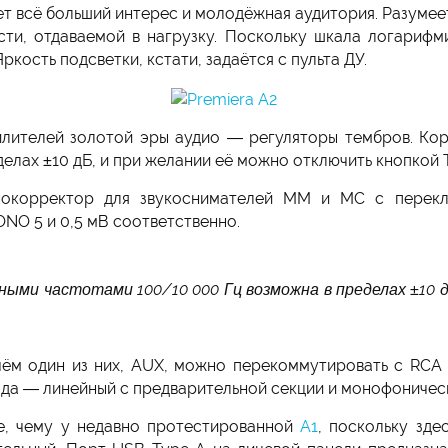
яет всё больший интерес и молодёжная аудитория. Разумее
ти, отдаваемой в нагрузку. Поскольку шкала логарифм
ркость подсветки, кстати, задаётся с пульта ДУ.
лителей золотой эры аудио — регуляторы тембров. Кор
делах ±10 дБ, и при желании её можно отключить кнопкой
нокорректор для звукоснимателей MM и МС с перекл
NO 5 и 0,5 мВ соответственно.
льными частотами 100/10 000 Гц возможна в пределах ±10 
чём один из них, AUX, можно перекоммутировать с RCA 
ыхода — линейный с предварительной секции и монофоничес
е, чему у недавно протестированной
А1
, поскольку зде