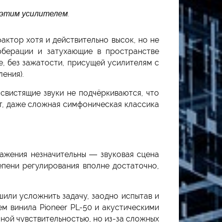
 этим усилителем.
актор хотя и действительно высок, но не
рберации и затухающие в пространстве
е, без зажатости, присущей усилителям с
ения).
свистящие звуки не подчёркиваются, что
ет, даже сложная симфоническая классика
ажения незначительны — звуковая сцена
епени регулирования вполне достаточно,
шили усложнить задачу, заодно испытав и
м винила Pioneer PL-50 и акустическими
чной чувствительностью, но из-за сложных