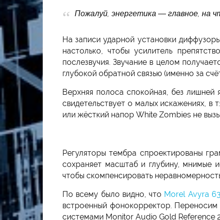
Пожалуй, энергетика — главное, на ч
На записи ударной установки диффузоры 
настолько, чтобы усилитель препятст
послезвучия. Звучание в целом получает
глубокой обратной связью (именно за счё
Верхняя полоса спокойная, без лишней 
свидетельствует о малых искажениях, в 
или жёсткий напор White Zombies не выз
Регуляторы тембра спроектированы гра
сохраняет масштаб и глубину, мнимые и
чтобы скомпенсировать неравномерность
По всему было видно, что
Morel Avyra 6
встроенный фонокорректор. Переносим у
системами Monitor Audio Gold Reference 