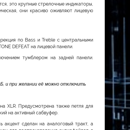
тся, это крупные стрелочные индикаторы,
ическая, они красиво оживляют лицевую
рекция по Bass и Treble с центральными
 TONE DEFEAT на лицевой панели.
ючением тумблером на задней панели.
дБ, и при желании её можно отключить
на XLR. Предусмотрена также петля для
кий на активный сабвуфер.
сь акцент сделан на аналоговый тракт, а