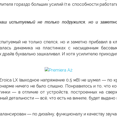
ителя гораздо больших усилий (т.е. способности работать
наш испытуемый не только подружился, но и заметно 
.
спытуемый не только спелся, но и заметно прибавил в кл
валась динамика на пластинках с насыщенным басовы
 драйв буквально зашкаливал. И хотя усилителю приходил
roica LX (выходное напряжение 0,5 мВ) не шумел — по к
онарме ничего не было слышно. Понравилось и то, что ко
тинки — в отличие от устройств, построенных на сверх
ный детальности — всё, что есть на виниле, будет выдан
лансирован — по дизайну, функционалу и качеству звучани