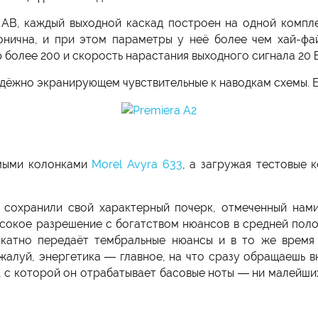
 AB, каждый выходной каскад построен на одной компл
нична, и при этом параметры у неё более чем хай-файн
 более 200 и скорость нарастания выходного сигнала 20 
дёжно экранирующем чувствительные к наводкам схемы. Ег
омыми колонками
Morel Avyra 633
, а загружая тестовые 
 сохранили свой характерный почерк, отмеченный нам
ысокое разрешение с богатством нюансов в средней поло
катно передаёт тембральные нюансы и в то же время 
жалуй, энергетика — главное, на что сразу обращаешь в
ти, с которой он отрабатывает басовые ноты — ни малейш