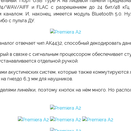
ельный. Порт USB Type A на лицевой панели предназна
4/WAV/AIFF и FLAC с разрешением до 24 бит/48 кГц.
каналом. И, наконец, имеется модуль Bluetooth 5.0. 
бо с пульта ДУ.
аналог отвечает чип AK4432, способный декодировать дан
рый в связке с сигнальным процессором обеспечивает сту
устанавливается отдельной ручкой.
ами акустических систем, которые также коммутируются ли
на гнездо 6,3 мм для наушников.
делями линейки, поэтому кнопок на нём много. Но распо