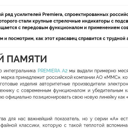
 ряд усилителей Premiera, спроектированных россий
оторого стали крупные стрелочные индикаторы с подсве
ещается с передовым функционалом и применением с
 и посмотрим, как этот красавец справится с трудной 
Й ПАМЯТИ
о интегральника
PREMIERA A2
мы выдали примерно месяц
 марка принадлежит российской компании АО «ММС», ко
готовые изделия авторитетные производители электрони
 технику с современным функционалом и убедительным к
елю официально позиционировать свою новую линейку как
тва для нас важнейший показатель, но у серии «А» ес
-файной классики, которую с такой теплотой вспомина