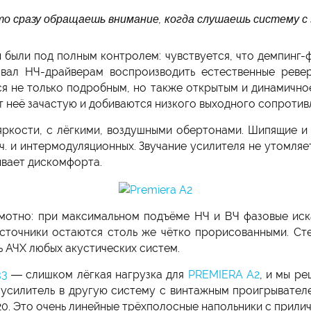
то сразу обращаешь внимание, когда слушаешь систему с
были под полным контролем: чувствуется, что демпинг-ф
вовал НЧ-драйверам воспроизводить естественные реве
ся не только подробным, но также открытым и динамично
т неё зачастую и добиваются низкого выходного сопротивл
яркости, с лёгкими, воздушными обертонами. Шипящие и 
т.ч. и интермодуляционных. Звучание усилителя не утомля
ывает дискомфорта.
мотно: при максимальном подъёме НЧ и ВЧ фазовые иск
сточники остаются столь же чётко прорисованными. Ст
 АЧХ любых акустических систем.
33
— слишком лёгкая нагрузка для
PREMIERA A2
, и мы ре
силитель в другую систему с винтажным проигрывателе
20. Это очень линейные трёхполосные напольники с прили