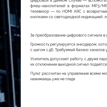
цифровой в данном случае — вспомогат
флеш-накопителей в форматах MP3/MP
телевизор — по HDMI ARC с возвратным 
кнопками со светодиодной индикацией, ли
За преобразование цифрового сигнала в 
Громкость регулируется энкодером, кото
с шагом 1 дБ. Требуемый баланс каналов 
Усилитель допускает работу с двумя пар
их отключении выходной сигнал подаётся 
Пульт рассчитан на управление всеми мо
нажимаешь уже не глядя.