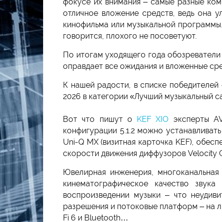
фокусе их внимания – самые разные ком
отличное вложение средств, ведь она у
кинофильма или музыкальной программы. 
говорится, плохого не посоветуют.
По итогам уходящего года обозреватели 
оправдает все ожидания и вложенные сре
К нашей радости, в списке победителей 
2026 в категории «Лучший музыкальный с
Вот что пишут о
KEF XIO
эксперты AV
конфигурации 5.1.2 можно устанавливат
Uni-Q MX (визитная карточка KEF), обес
скорости движения диффузоров Velocity Co
Ювелирная инженерия, многоканальная 
кинематографическое качество звук
воспроизведении музыки – что неудиви
разрешения и потоковые платформ – на лю
Fi 6 и Bluetooth…