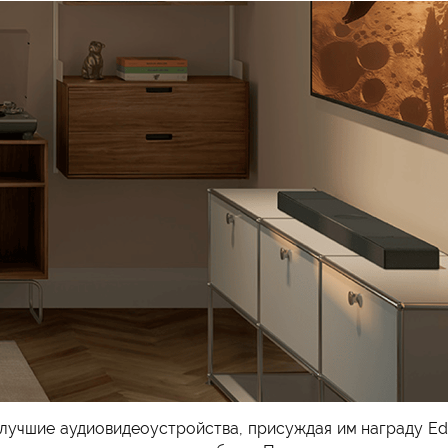
учшие аудиовидеоустройства, присуждая им награду Edito