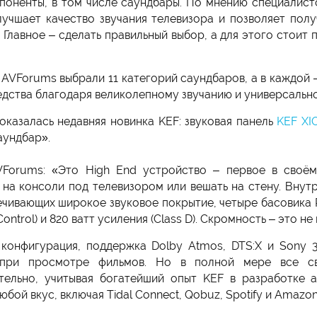
поненты, в том числе саундбары. По мнению специалист
лучшает качество звучания телевизора и позволяет пол
Главное – сделать правильный выбор, а для этого стоит п
AVForums выбрали 11 категорий саундбаров, а в каждой –
дства благодаря великолепному звучанию и универсально
оказалась недавняя новинка KEF: звуковая панель
KEF XI
аундбар».
Forums: «Это High End устройство – первое в своём
ь на консоли под телевизором или вешать на стену. Внут
печивающих широкое звуковое покрытие, четыре басовика P
ntrol) и 820 ватт усиления (Class D). Скромность – это н
конфигурация, поддержка Dolby Atmos, DTS:X и Sony 36
а при просмотре фильмов. Но в полной мере все 
тельно, учитывая богатейший опыт KEF в разработке 
бой вкус, включая Tidal Connect, Qobuz, Spotify и Amazon