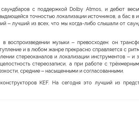
саундбаров с поддержкой Dolby Atmos, и дебют весьм
выдающейся точностью локализации источников, а бас в и
ий – лучший из всех, что мы когда-либо слышали от сау
 в воспроизведении музыки – превосходен: он трансфо
ступление и в любом жанре прекрасно справляется с рит
елении стереоканалов и локализации инструментов – и з
 целостность стереозаписи, а при работе с трёхмерным
езкости, средние – насыщенными и согласованными.
онструкторов KEF. На сегодня это лучший из предст