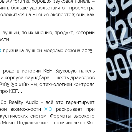
ов AVForums, хорошая звуковая панель –
учить больше удовольствия от просмотра
оложиться на мнение экспертов; они, как
 лучший, по их мнению, продукт, который
сти.
O
признана лучшей моделью сезона 2025-
 роде в истории KEF. Звуковую панель
ри корпуса саундбара – шесть драйверов
185 (50 x180 мм, с технологией контроля
е про KEF…
0 Reality Audio – всё это гарантирует
свои возможности
XIO
раскрывает при
акустических систем. Форматы высокого
 Music. Подключение – в том числе по Wi-