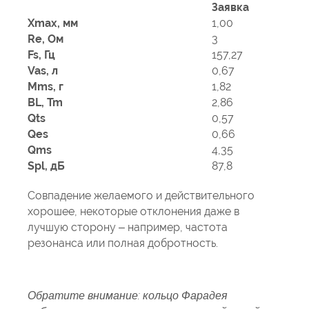
Заявка
Xmax, мм
1,00
Re, Ом
3
Fs, Гц
157,27
Vas, л
0,67
Mms, г
1,82
BL, Tm
2,86
Qts
0,57
Qes
0,66
Qms
4,35
Spl, дБ
87,8
Совпадение желаемого и действительного
хорошее, некоторые отклонения даже в
лучшую сторону – например, частота
резонанса или полная добротность.
Обратите внимание: кольцо Фарадея