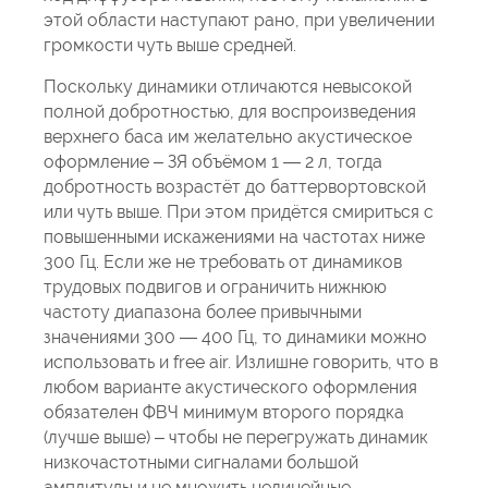
этой области наступают рано, при увеличении
громкости чуть выше средней.
Поскольку динамики отличаются невысокой
полной добротностью, для воспроизведения
верхнего баса им желательно акустическое
оформление – ЗЯ объёмом 1 — 2 л, тогда
добротность возрастёт до баттервортовской
или чуть выше. При этом придётся смириться с
повышенными искажениями на частотах ниже
300 Гц. Если же не требовать от динамиков
трудовых подвигов и ограничить нижнюю
частоту диапазона более привычными
значениями 300 — 400 Гц, то динамики можно
использовать и free air. Излишне говорить, что в
любом варианте акустического оформления
обязателен ФВЧ минимум второго порядка
(лучше выше) – чтобы не перегружать динамик
низкочастотными сигналами большой
амплитуды и не множить нелинейные