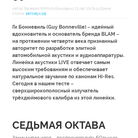
Автор:
Валерий КИМ
опубликовано 23 Авг 2017в рубрике
статья:
автозвук.рф
Ги Бонневиль (Guy Bonneville) – идейный
вдохновитель и основатель бренда BLAM –
на протяжении четверти века признанный
авторитет по разработке элитной
автомобильной акустики и аудиоаппаратуры.
Линейка акустики LIVE отвечает самым
высоким требованиям и обеспечивает
натуральное звучание по канонам Hi-Res.
Сегодня в нашем тесте –
сверхширокополосный излучатель
трёхдюймового калибра из этой линейки.
СЕДЬМАЯ ОКТАВА
Заманчивая идея – воспроизводить бОльшую