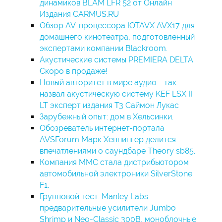
динамиков BLAM LFR 52 от Онлайн
Издания CARMUS.RU
Обзор AV-процессора IOTAVX AVX17 для
домашнего кинотеатра, подготовленный
экспертами компании Blackroom.
Акустические системы PREMIERA DELTA.
Скоро в продаже!
Новый авторитет в мире аудио - так
назвал акустическую систему KEF LSX II
LT эксперт издания T3 Саймон Лукас
Зарубежный опыт: дом в Хельсинки.
Обозреватель интернет-портала
AVSForum Марк Хеннингер делится
впечатлениями о саундбаре Theory sb85.
Компания ММС стала дистрибьютором
автомобильной электроники SilverStone
F1.
Групповой тест: Manley Labs
предварительные усилители Jumbo
Shrimp и Neo-Classic 300B, моноблочные