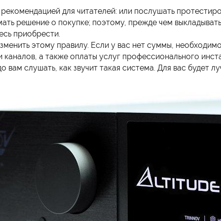
 рекомендацией для читателей: или послушать протестиро
мать решение о покупке; поэтому, прежде чем выкладывать
тесь приобрести.
н изменить этому правилу. Если у вас нет суммы, необходи
ти каналов, а также оплаты услуг профессионального инс
о вам слушать, как звучит такая система. Для вас будет лу