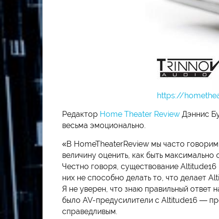
https://homethe
Редактор
Home Theater Review
Дэннис Бу
весьма эмоционально.
«В HomeTheaterReview мы часто говорим 
величину оценить, как быть максимально 
Честно говоря, существование Altitude16
них не способно делать то, что делает A
Я не уверен, что знаю правильный ответ н
было AV-предусилители с Altitude16 — пр
справедливым.