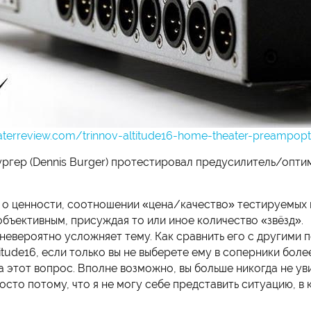
aterreview.com/trinnov-altitude16-home-theater-preampopt
ргер (Dennis Burger) протестировал предусилитель/оптимиз
о ценности, соотношении «цена/качество» тестируемых ко
объективным, присуждая то или иное количество «звёзд».
 невероятно усложняет тему. Как сравнить его с другими 
ltitude16, если только вы не выберете ему в соперники бо
а этот вопрос. Вполне возможно, вы больше никогда не уви
осто потому, что я не могу себе представить ситуацию, в