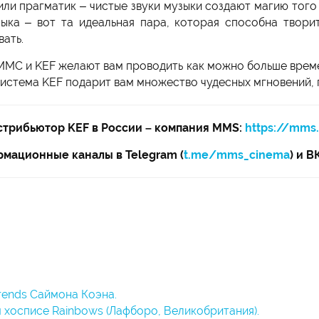
 или прагматик – чистые звуки музыки создают магию того
ка – вот та идеальная пара, которая способна творит
вать.
. MMC и KEF желают вам проводить как можно больше врем
истема KEF подарит вам множество чудесных мгновений, 
трибьютор KEF в России – компания MMS:
https://mms
мационные каналы в Telegram (
t.me/mms_cinema
) и В
Trends Саймона Коэна.
м хосписе Rainbows (Лафборо, Великобритания).