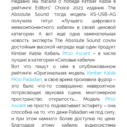
Недавно мы писали о победе Kimber Kable в
рейтинге Editors’ Choice 2023 издания The
Absolute Sound: тогда модель KS-USB-AG
получила титул «Лучшего цифрового
межкомпонентного кабеля» в своей ценовой
категории. А вот ещё одна замечательная
новость: эксперты The Absolute Sound сочли
достойным высокой награды ещё один продукт
Kimber Kable. Кабель
PK10 Ascent
– в числе
лучших в категории «Силовые кабели».
Вот что пишут о нём в опубликованном
рейтинге: «Оригинальная модель,
Kimber Kable
PK10 Palladian
, в своё время произвела фурор –
это было что-то совершенно невероятное:
потрясающая звуковая сцена, многомерное
пространство, открытость… Модель
PK10
Ascent
не просто подхватывает эстафету – она
способна на то, что даже Palladian не под силу,
и при этом намного более доступна по цене.
Благодаря этому кабелю аудиосистема