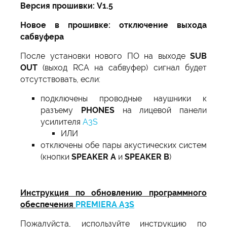
Версия прошивки: V1.5
Новое в прошивке: отключение выхода
сабвуфера
После установки нового ПО на выходе
SUB
OUT
(выход RCA на сабвуфер) сигнал будет
отсутствовать, если:
подключены проводные наушники к
разъему
PHONES
на лицевой панели
усилителя
A3S
ИЛИ
отключены обе пары акустических систем
(кнопки
SPEAKER A
и
SPEAKER B
)
Инструкция по обновлению программного
обеспечения
PREMIERA A3S
Пожалуйста, используйте инструкцию по