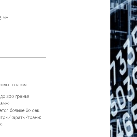
5 мм
силы тонарма
 до 200 грамм)
рамм)
ется больше 60 сек.
итры/караты/граны)
А)