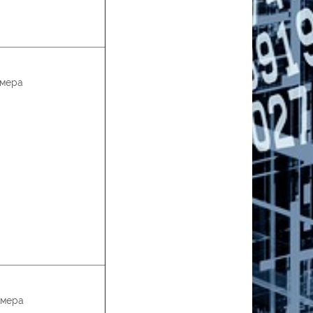
змера
змера