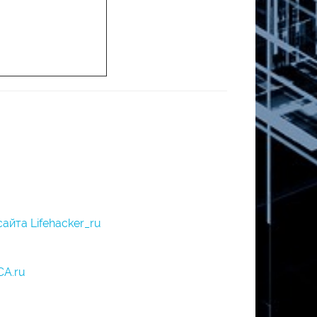
айта Lifehacker_ru
СА.ru