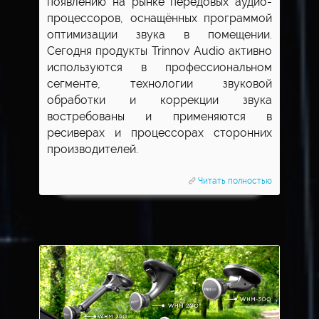
появлению на рынке передовых аудио-
процессоров, оснащённых программой
оптимизации звука в помещении.
Сегодня продукты Trinnov Audio активно
используются в профессиональном
сегменте, технологии звуковой
обработки и коррекции звука
востребованы и применяются в
ресиверах и процессорах сторонних
производителей.
Читать полностью