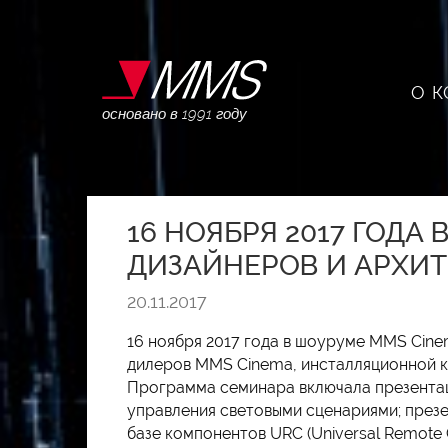
О 
основано в 1991 году
16 НОЯБРЯ 2017 ГОДА
ДИЗАЙНЕРОВ И АРХИТ
20.11.2017
16 ноября 2017 года в шоуруме MMS Cine
дилеров MMS Cinema, инсталляционной к
Программа семинара включала презентац
управления световыми сценариями; през
базе компонентов URC (Universal Remote