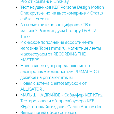
Pro от компании LinkPlay.
Тест наушников KEF Porsche Design Motion
One: крутые, но не высокомерные / Cтатья
сайта stereo.ru
А вы смотрите новое цифровое ТВ в
машине? Рекомендуем Prology DVB-T2
Tuner.
Июньское пополнение ассортимента
магазина Tapes.mms.ru, магнитные ленты
и аксессуары от RECORDING THE
MASTERS.
Новогоднее супер предложение по
электронным компонентам PRIMARE. С 1
декабря на primare.mms.ru
Новая система с автозапуском от
ALLIGATOR .
МАЛЫШ НА ДРАЙВЕ - Сабвуфер KEF KF92.
Тестирование и обзор сабвуфера KEF
KF92 от онлайн издания Салон AudioVideo.
Вышел новый обзор сетевого