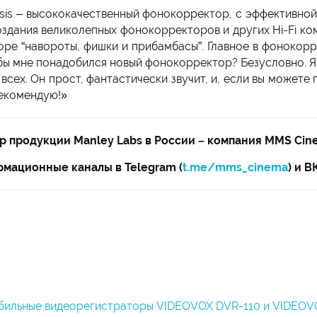
sis – высококачественный фонокорректор, с эффективно
оздания великолепных фонокорректоров и других Hi-Fi ком
оре “навороты, фишки и прибамбасы”. Главное в фонокорре
 бы мне понадобился новый фонокорректор? Безусловно. Я 
всех. Он прост, фантастически звучит, и, если вы можете 
рекомендую!»
 продукции Manley Labs в России – компания MMS Cin
мационные каналы в Telegram (
t.me/mms_cinema
) и В
бильные видеорегистраторы VIDEOVOX DVR-110 и VIDEOV