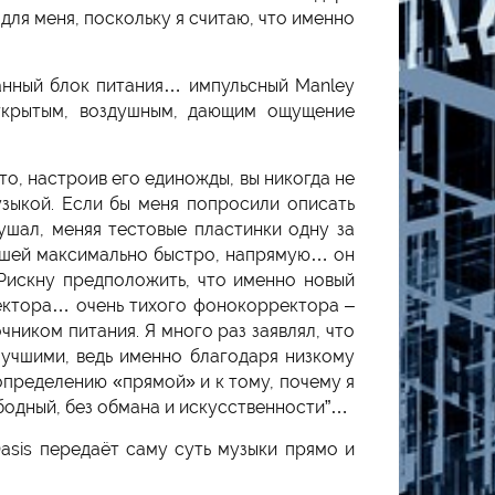
ля меня, поскольку я считаю, что именно
ванный блок питания… импульсный Manley
открытым, воздушным, дающим ощущение
то, настроив его единожды, вы никогда не
зыкой. Если бы меня попросили описать
ушал, меняя тестовые пластинки одну за
 ушей максимально быстро, напрямую… он
Рискну предположить, что именно новый
ектора… очень тихого фонокорректора –
иком питания. Я много раз заявлял, что
лучшими, ведь именно благодаря низкому
определению «прямой» и к тому, почему я
ободный, без обмана и искусственности”…
asis передаёт саму суть музыки прямо и