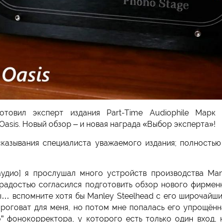
товил эксперт издания Part-Time Audiophile Марк
sis. Новый обзор – и новая награда «Выбор эксперта»!
сказывания специалиста уважаемого издания; полностью
аудио] я прослушал много устройств производства Man
радостью согласился подготовить обзор нового фирмен
… вспомните хотя бы Manley Steelhead с его широчай
ороговат для меня, но потом мне попалась его упрощённ
о” фонокорректора, у которого есть только один вход,