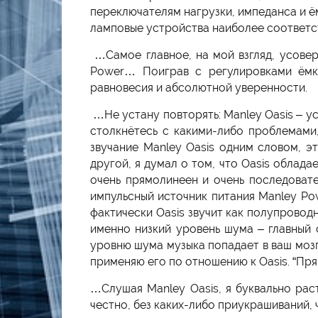
переключателям нагрузки, импеданса и ё
ламповые устройства наиболее соответс
…Самое главное, на мой взгляд, усовер
Power… Поиграв с регулировками ёмко
равновесия и абсолютной уверенности.
…Не устану повторять: Manley Oasis – ус
столкнётесь с какими-либо проблемами
звучание Manley Oasis одним словом, э
другой, я думал о том, что Oasis обла
очень прямолинеен и очень последоват
импульсный источник питания Manley P
фактически Oasis звучит как полупрово
именно низкий уровень шума – главный 
уровню шума музыка попадает в ваш мозг
применяю его по отношению к Oasis. “Пря
…Слушая Manley Oasis, я буквально рас
честно, без каких-либо приукрашиваний, 