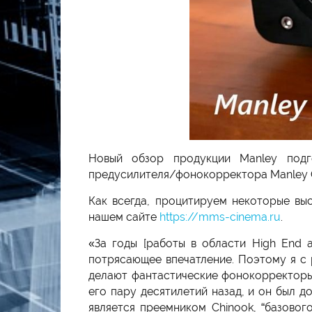
Новый обзор продукции Manley подго
предусилителя/фонокорректора Manley Oa
Как всегда, процитируем некоторые вы
нашем сайте
https://mms-cinema.ru
.
«За годы [работы в области High End 
потрясающее впечатление. Поэтому я с 
делают фантастические фонокорректоры
его пару десятилетий назад, и он был д
является преемником Chinook, “базовог