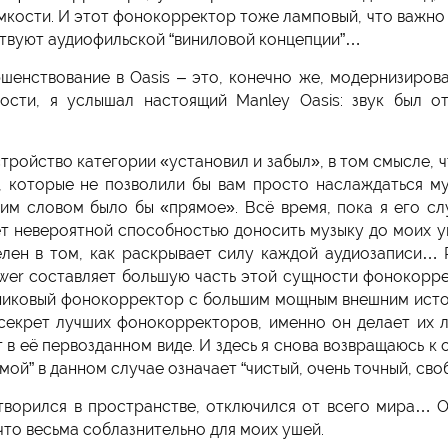
мкости. И этот фонокорректор тоже ламповый, что важно д
твуют аудиофильской “виниловой концепции”…
шенствование в Oasis – это, конечно же, модернизиро
сти, я услышал настоящий Manley Oasis: звук был 
тройство категории «установил и забыл», в том смысле, ч
, которые не позволили бы вам просто наслаждаться му
тим словом было бы «прямое». Всё время, пока я его сл
дает невероятной способностью доносить музыку до моих
елен в том, как раскрывает силу каждой аудиозаписи… 
ower составляет большую часть этой сущности фонокорр
дниковый фонокорректор с большим мощным внешним источн
секрет лучших фонокорректоров, именно он делает их 
 в её первозданном виде. И здесь я снова возвращаюсь к 
мой” в данном случае означает “чистый, очень точный, св
творился в пространстве, отключился от всего мира… O
что весьма соблазнительно для моих ушей.