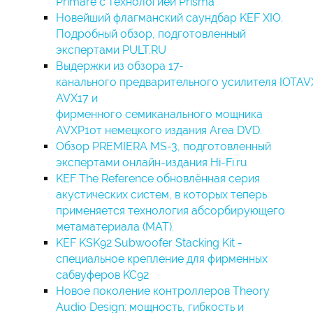
Primare c технологией Prisma
Новейший флагманский саундбар KEF XIO.
Подробный обзор, подготовленный
экспертами PULT.RU
Выдержки из обзора 17-
канального предварительного усилителя IOTAV
AVX17 и
фирменного семиканального мощника
AVXP1от немецкого издания Area DVD.
Обзор PREMIERA MS-3, подготовленный
экспертами онлайн-издания Hi-Fi.ru
KEF The Reference обновлённая серия
акустических систем, в которых теперь
применяется технология абсорбирующего
метаматериала (MAT).
KEF KSK92 Subwoofer Stacking Kit -
специальное крепление для фирменных
сабвуферов KC92
Новое поколение контроллеров Theory
Audio Design: мощность, гибкость и