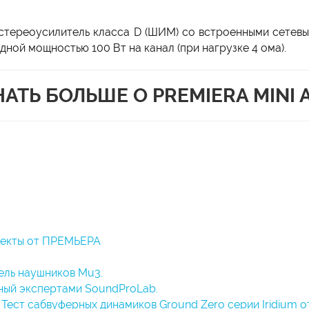
 стереоусилитель класса D (ШИМ) со встроенными сетевы
ходной мощностью 100 Вт на канал (при нагрузке 4 ома).
НАТЬ БОЛЬШЕ О PREMIERA MINI 
лекты от ПРЕМЬЕРА
ель наушников Mu3.
ный экспертами SoundProLab.
т сабвуферных динамиков Ground Zero серии Iridium о