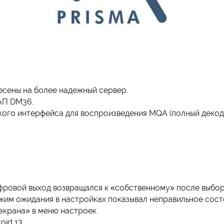
есены на более надежный сервер.
АП DM36.
кого интерфейса для воспроизведения MQA (полный декод
фровой выход возвращался к «собственному» после выбо
жим ожидания в настройках показывал неправильное сост
экрана» в меню настроек.
id 13.