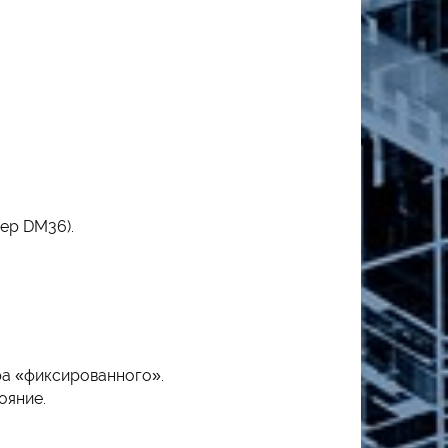
ер DM36).
ра «фиксированного».
ояние.