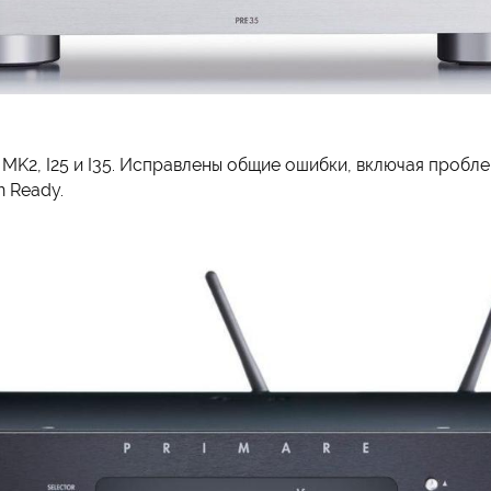
a MK2, I25 и I35. Исправлены общие ошибки, включая пробл
n Ready.