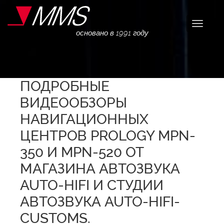
Навига
основано в 1991 году
ПОДРОБНЫЕ
ВИДЕООБЗОРЫ
НАВИГАЦИОННЫХ
ЦЕНТРОВ PROLOGY MPN-
350 И MPN-520 ОТ
МАГАЗИНА АВТОЗВУКА
AUTO-HIFI И СТУДИИ
АВТОЗВУКА AUTO-HIFI-
CUSTOMS.