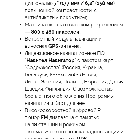
диагональю
7" (177 мм) / 6,2" (158 мм)
,
повышенной контрастности, с
антибликовым покрытием;
Матрица экрана с высоким разрешением
—
800 х 480 пикселей;
Встроенный модуль навигации и
выносная
GPS
-антенна;
Лицензионное навигационное ПО
"
Навител Навигатор
" с пакетом карт:
"Содружество" (Россия, Украина,
Беларусь, Казахстан) + Латвия,
Литва, Эстония, Польша, Норвегия, Дания,
Швеция, Финляндия. С возможностью
бесплатного обновления Программы
навигации и Карт для неё;
Высокоскоростной цифровой PLL
тюнер
FM
диапазона с памятью
на
18
станций и режимом
автоматического поиска радиостанций и
поддержкой системы
RDS
;