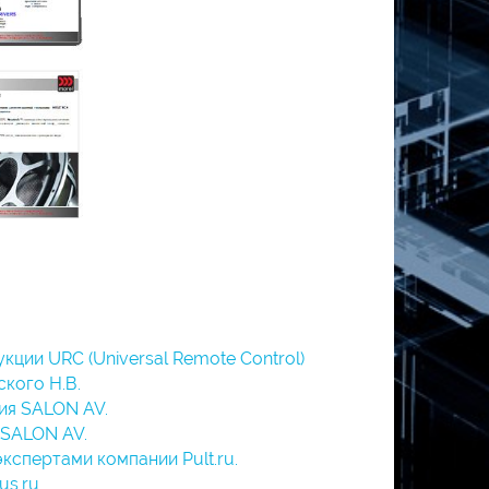
ии URC (Universal Remote Control)
кого Н.В.
ия SALON AV.
 SALON AV.
спертами компании Pult.ru.
us.ru