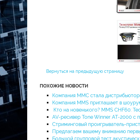
Вернуться на предыдущую страницу
ПОХОЖИЕ НОВОСТИ
Компания ММС стала дистрибьютор
Компания MMS приглашает в шоурум
Кто на новенького? MMS CHF60: Тес
AV-ресивер Tone Winner AT-2000 с 
Стриминговый проигрыватель-приста
Предлагаем вашему вниманию первый
Большой групповой тест акустическ