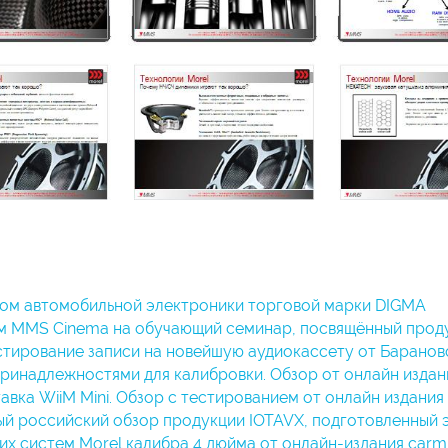
ом автомобильной электроники торговой марки DIGMA
 MMS Cinema на обучающий семинар, посвящённый продукц
тирование записи на новейшую аудиокассету от Барановс
принадлежностями для калибровки. Обзор от онлайн издан
вка WiiM Mini. Обзор с тестированием от онлайн издания
 российский обзор продукции IOTAVX, подготовленный эк
их систем Morel калибра 4 дюйма от онлайн-издания carm