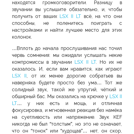
находятся громкоговорители. Разницу в
звучании вы услышите обязательно, и, чтобы
получить от ваших
LSX II LT
всё, на что они
способны, не поленитесь поиграть с
настройками и найти лучшее место для этих
колонок.
…Вплоть до начала прослушивания нас точил
червь сомнения: мы ожидали услышать некие
компромиссы в звучании
LSX II LT
. Но их не
оказалось. И, если вам нравится, как играют
LSX II
, от их менее дорогие собратьев вы
наверняка будете просто без ума… Тот же
солидный звук, такой же упругий, чёткий и
обширный бас. Мы оказались на крючке у
LSX II
LT
… у них есть и мощь, и отличная
фокусировка, и мгновенная реакция без намёка
на суетливость или напряжение. Звук KEF
никогда не был “толстым”, но это не означает,
что он “тонок” или “худощав”… нет, он скор,