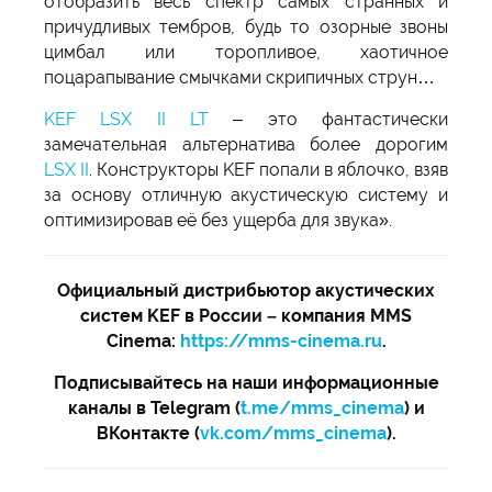
отобразить весь спектр самых странных и
причудливых тембров, будь то озорные звоны
цимбал или торопливое, хаотичное
поцарапывание смычками скрипичных струн…
KEF LSX II LT
– это фантастически
замечательная альтернатива более дорогим
LSX II
. Конструкторы KEF попали в яблочко, взяв
за основу отличную акустическую систему и
оптимизировав её без ущерба для звука».
Официальный дистрибьютор акустических
систем KEF в России – компания MMS
Cinema:
https://mms-cinema.ru
.
Подписывайтесь на наши информационные
каналы в Telegram (
t.me/mms_cinema
) и
ВКонтакте (
vk.com/mms_cinema
).