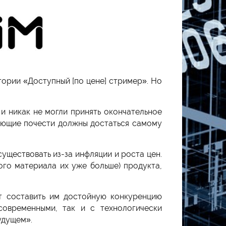
ории «Доступный [по цене] стример». Но
и никак не могли принять окончательное
вующие почести должны достаться самому
существовать из-за инфляции и роста цен.
ого материала их уже больше) продукта,
т составить им достойную конкуренцию
современными, так и с технологически
удущем».