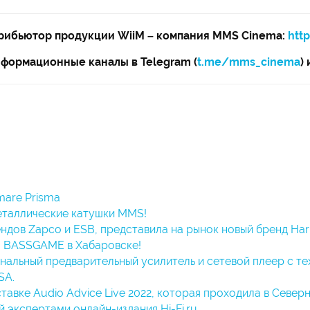
рибьютор продукции WiiM – компания MMS Cinema:
htt
формационные каналы в Telegram (
t.me/mms_cinema
)
mare Prisma
еталлические катушки MMS!
ндов Zapco и ESB, представила на рынок новый бренд Ha
 BASSGAME в Хабаровске!
ональный предварительный усилитель и сетевой плеер с 
SA.
авке Audio Advice Live 2022, которая проходила в Северн
 экспертами онлайн-издания Hi-Fi.ru