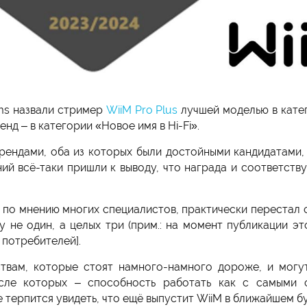
ms назвали стример
WiiM Pro Plus
лучшей моделью в катег
енд – в категории «Новое имя в Hi-Fi».
ендами, оба из которых были достойными кандидатами, 
ий всё-таки пришли к выводу, что награда и соответст
й, по мнению многих специалистов, практически перестал 
у не один, а целых три (прим.: на момент публикации эт
 потребителей].
твам, которые стоят намного-намного дороже, и могу
сле которых – способность работать как с самыми 
терпится увидеть, что ещё выпустит WiiM в ближайшем б