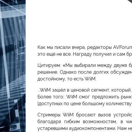
Как мы писали вчера, редакторы AVForu
это ещё не все. Награду получил и сам бр
Цитируем: «Мы выбирали между двумя бр
решение. Однако после долгих обсужден
достойному, то есть WiiM.
...WiiM зашёл в ценовой сегмент, которы
Более того: WiiM смог предложить рынк
[доступных по цене большому количеству
Стримеры WiiM бросают вызов устройс
благодаря гибким возможностям, в чи
устаревшими аудиокомпонентами. Нам не 