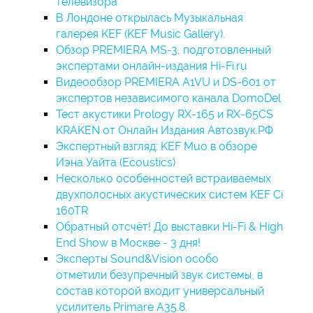
телевизора
В Лондоне открылась Музыкальная
галерея KEF (KEF Music Gallery).
Обзор PREMIERA MS-3, подготовленный
экспертами онлайн-издания Hi-Fi.ru
Видеообзор PREMIERA A1VU и DS-601 от
экспертов независимого канала DomoDel
Тест акустики Prology RX-165 и RX-65CS
KRAKEN от Онлайн Издания Автозвук.РФ
Экспертный взгляд: KEF Muo в обзоре
Иэна Уайта (Ecoustics)
Несколько особенностей встраиваемых
двухполосных акустических систем KEF Ci
160TR
Обратный отсчёт! До выставки Hi-Fi & High
End Show в Москве - 3 дня!
Эксперты Sound&Vision особо
отметили безупречный звук системы, в
состав которой входит универсальный
усилитель Primare A35.8.