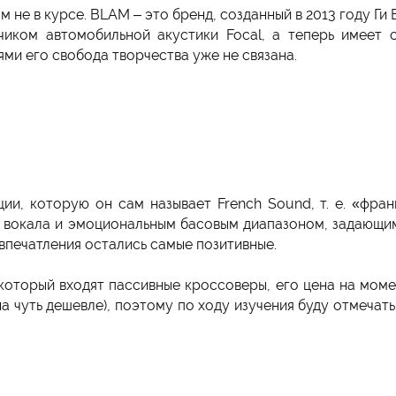
м не в курсе. BLAM – это бренд, созданный в 2013 году Ги 
чиком автомобильной акустики Focal, а теперь имеет
ми его свобода творчества уже не связана.
ии, которую он сам называет French Sound, т. е. «франц
й вокала и эмоциональным басовым диапазоном, задающ
, впечатления остались самые позитивные.
который входят пассивные кроссоверы, его цена на моме
а чуть дешевле), поэтому по ходу изучения буду отмечат