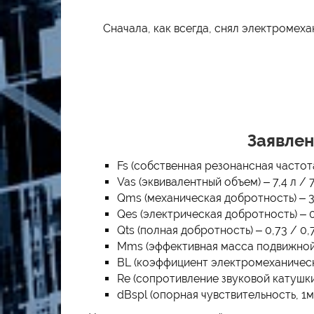
Сначала, как всегда, снял электромеха
Заявлен
Fs (собственная резонансная частота)
Vas (эквивалентный объем) – 7,4 л / 7
Qms (механическая добротность) – 3,
Qes (электрическая добротность) – 0
Qts (полная добротность) – 0,73 / 0,
Mms (эффективная масса подвижной си
BL (коэффициент электромеханической
Re (сопротивление звуковой катушки
dBspl (опорная чувствительность, 1м, 