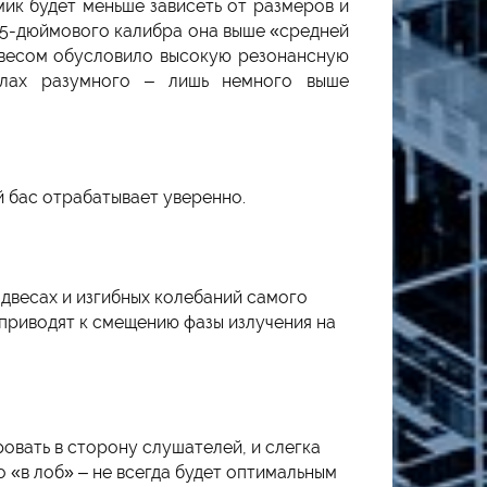
ик будет меньше зависеть от размеров и
6,5-дюймового калибра она выше «средней
одвесом обусловило высокую резонансную
делах разумного – лишь немного выше
й бас отрабатывает уверенно.
двесах и изгибных колебаний самого
приводят к смещению фазы излучения на
овать в сторону слушателей, и слегка
о «в лоб» – не всегда будет оптимальным