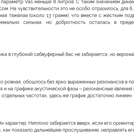
 параметр Vas меньше 8 литров. С таким значением динам
сом. На чувствительности это не особо отразилось, для 
мая тяжёлая (около 13 грамм), что вместе с жёстким п
ремально сильная, но добротность осталась в пре
ка в глубокий сабвуферный бас не забирается, но верхни
о ровная, обошлось без ярко выраженных резонансов в по
 и на графике акустической фазы – резонансные явления 
отдельных частотах, здесь же график достаточно линеен.
» характер. Неплохо забирается вверх, если его ориентир
, как показало дальнейшее прослушивание, направлять ег