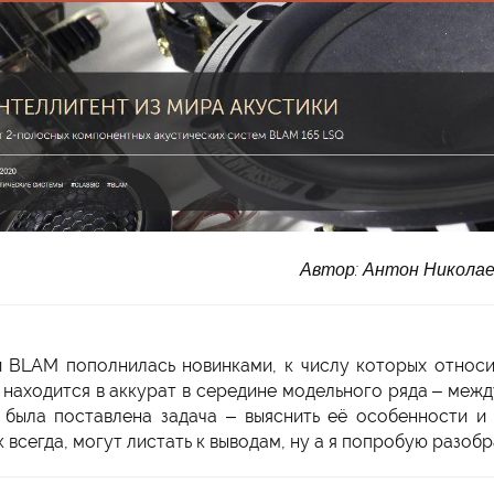
Автор: Антон Николае
и BLAM пополнилась новинками, к числу которых относи
ь находится в аккурат в середине модельного ряда – межд
й была поставлена задача – выяснить её особенности и
всегда, могут листать к выводам, ну а я попробую разоб