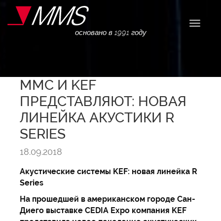
Навига
основано в 1991 году
ММС И KEF
ПРЕДСТАВЛЯЮТ: НОВАЯ
ЛИНЕЙКА АКУСТИКИ R
SERIES
18.09.2018
Акустические системы KEF: новая линейка R
Series
На прошедшей в американском городе Сан-
Диего выставке CEDIA Expo компания KEF