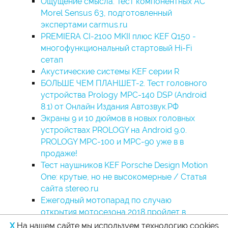
Ощущение смысла. Тест компонентных АС
Morel Sensus 63, подготовленный
экспертами carmus.ru
PREMIERA CI-2100 MKII плюс KEF Q150 -
многофункциональный стартовый Hi-Fi
сетап
Акустические системы KEF серии R
БОЛЬШЕ ЧЕМ ПЛАНШЕТ-2. Тест головного
устройства Prology MPC-140 DSP (Android
8.1) от Онлайн Издания Автозвук.РФ
Экраны 9 и 10 дюймов в новых головных
устройствах PROLOGY на Android 9.0.
PROLOGY MPC-100 и MPC-90 уже в в
продаже!
Тест наушников KEF Porsche Design Motion
One: крутые, но не высокомерные / Cтатья
сайта stereo.ru
Ежегодный мотопарад по случаю
открытия мотосезона 2018 пройдет в
Москве 5 мая.
X
На нашем сайте мы используем технологию cookies