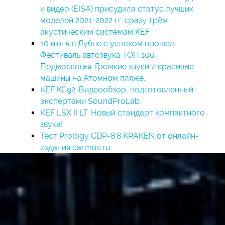
и видео (EISA) присудила статус лучших
моделей 2021-2022 гг. сразу трём
акустическим системам KEF.
10 июня в Дубне с успехом прошел
Фестиваль автозвука ТОП 100
Подмосковья. Громкие звуки и красивые
машины на Атомном пляже.
KEF KC92. Видеообзор, подготовленный
экспертами SoundProLab.
KEF LSX II LT: Новый стандарт компактного
звука!
Тест Prology CDP-8.8 KRAKEN от онлайн-
издания carmus.ru