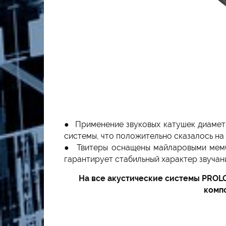
● Применение звуковых катушек диаметр
системы, что положительно сказалось на
● Твитеры оснащены майларовыми мемб
гарантирует стабильный характер звучан
На все акустические системы PROL
компо