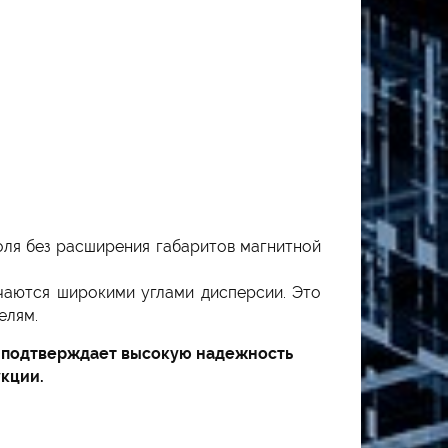
оля без расширения габаритов магнитной
аются широкими углами дисперсии. Это
елям.
о подтверждает высокую надежность
укции.