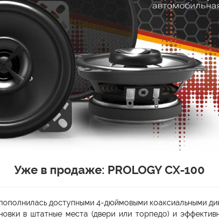
Уже в продаже: PROLOGY CX-100
 пополнилась доступными 4-дюймовыми коаксиальными ди
новки в штатные места (двери или торпедо) и эффектив