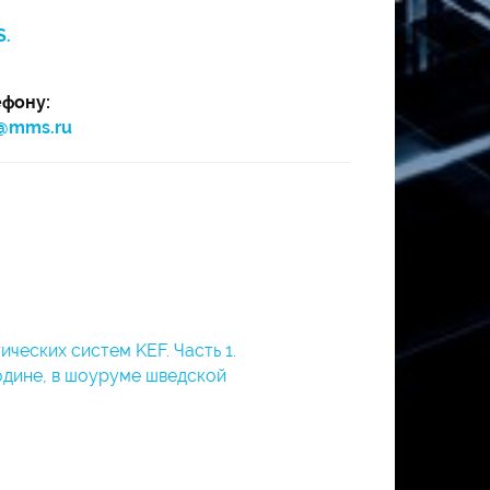
S.
ефону:
@mms.ru
ческих систем KEF. Часть 1.
одине, в шоуруме шведской