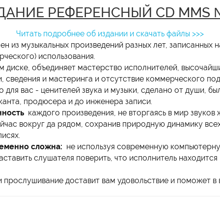
ДАНИЕ РЕФЕРЕНСНЫЙ CD MMS
Читать подробнее об издании и скачать файлы >>>
ен из музыкальных произведений разных лет, записанных н
рческого) использования.
ом диске, объединяет мастерство исполнителей, высочайш
 сведения и мастеринга и отсутствие коммерческого подх
 для вас - ценителей звука и музыки, сделано от души, б
канта, продюсера и до инженера записи.
нность
каждого произведения, не вторгаясь в мир звуков
йчас вокруг да рядом, сохранив природную динамику всех
исях.
ременно сложна:
не используя современную компьютер
заставить слушателя поверить, что исполнитель находится 
 и прослушивание доставит вам удовольствие и поможет в