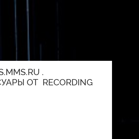
.MMS.RU .
УАРЫ ОТ RECORDING