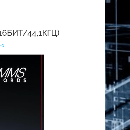
6БИТ/44,1КГЦ)
но!