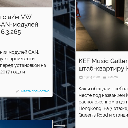
 с а/м VW
 CAN-модулей
 6.3.265
ния модулей CAN,
дует произвести
KEF Music Galler
 перед установкой на
штаб-квартиру K
2017 года и
19.04.2018
Лента
Как и обещали - небо
Читать полностью
месте под названием K
расположенном в центр
HongKong, на 7 этаже,
Queen's Road и станцие