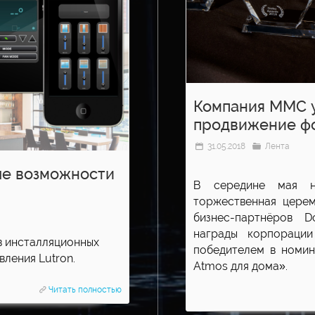
Компания ММС у
продвижение фо
31.05.2018
Лента
ые возможности
В середине мая н
торжественная цере
бизнес-партнёров 
награды корпораци
 инсталляционных
победителем в номи
ления Lutron.
Atmos для дома».
Читать полностью