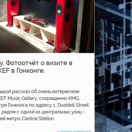
y. Фотоотчёт о визите в
EF в Гонконге.
льшой рассказ об очень интересном
EF Music Gallery, сокращенно KMG,
е Гонконга по адресу 1, Duddell Street,
 рядом с одной из центральных улиц -
й метро Central Station.
Читать полностью