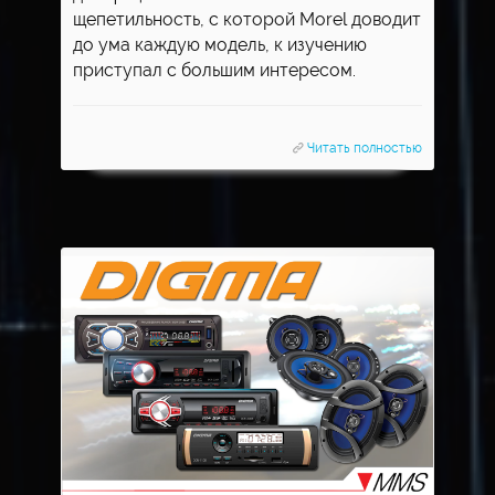
щепетильность, с которой Morel доводит
до ума каждую модель, к изучению
приступал с большим интересом.
Читать полностью