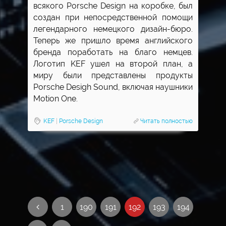
всякого Porsche Design на коробке, был
создан при непосредственной помощи
легендарного немецкого дизайн-бюро.
Теперь же пришло время английского
бренда поработать на благо немцев.
Логотип KEF ушел на второй план, а
миру были представлены продукты
Porsche Desigh Sound, включая наушники
Motion One.
KEF
|
Porsche Design
Читать полностью
1
190
191
192
193
194