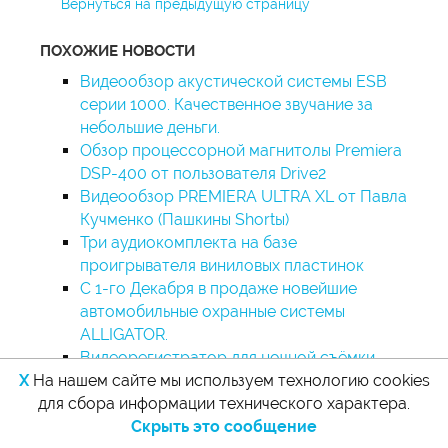
Вернуться на предыдущую страницу
ПОХОЖИЕ НОВОСТИ
Видеообзор акустической системы ESB
серии 1000. Качественное звучание за
небольшие деньги.
Обзор процессорной магнитолы Premiera
DSP-400 от пользователя Drive2
Видеообзор PREMIERA ULTRA XL от Павла
Кучменко (Пашкины Shortы)
Три аудиокомплекта на базе
проигрывателя виниловых пластинок
С 1-го Декабря в продаже новейшие
автомобильные охранные системы
ALLIGATOR.
Видеорегистратор для ночной съёмки
Prology VX-N500. Новинка уже в продаже!
X
На нашем сайте мы используем технологию cookies
Новые магнитофонные катушки и NAB
для сбора информации технического характера.
адаптеры в весенних цветах! Порадуйте
Скрыть это сообщение